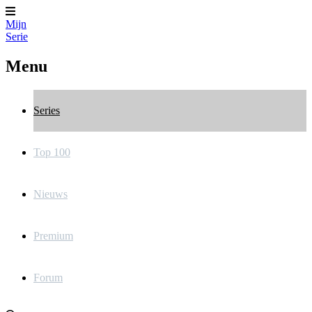
Mijn
Serie
Menu
Series
Top 100
Nieuws
Premium
Forum