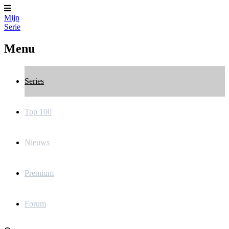
Mijn
Serie
Menu
Series
Top 100
Nieuws
Premium
Forum