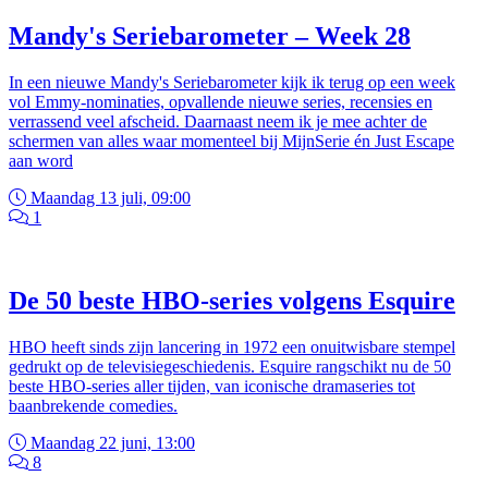
Mandy's Seriebarometer – Week 28
In een nieuwe Mandy's Seriebarometer kijk ik terug op een week
vol Emmy-nominaties, opvallende nieuwe series, recensies en
verrassend veel afscheid. Daarnaast neem ik je mee achter de
schermen van alles waar momenteel bij MijnSerie én Just Escape
aan word
Maandag 13 juli, 09:00
1
De 50 beste HBO-series volgens Esquire
HBO heeft sinds zijn lancering in 1972 een onuitwisbare stempel
gedrukt op de televisiegeschiedenis. Esquire rangschikt nu de 50
beste HBO-series aller tijden, van iconische dramaseries tot
baanbrekende comedies.
Maandag 22 juni, 13:00
8