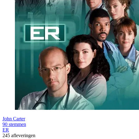
John Carter
90 stemmen
ER
245 afleveringen