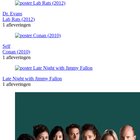
Dr. Evans
Lab Rats (2012)
1 afleveringen
Self
Conan (2010)
1 afleveringen
Late Night with Jimmy Fallon
1 afleveringen