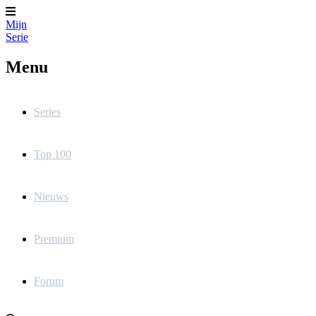
Mijn
Serie
Menu
Series
Top 100
Nieuws
Premium
Forum