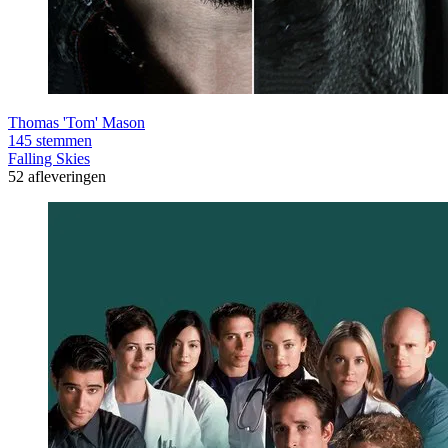
Thomas 'Tom' Mason
145 stemmen
Falling Skies
52 afleveringen