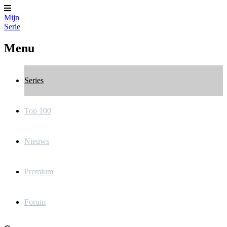
Mijn
Serie
Menu
Series
Top 100
Nieuws
Premium
Forum