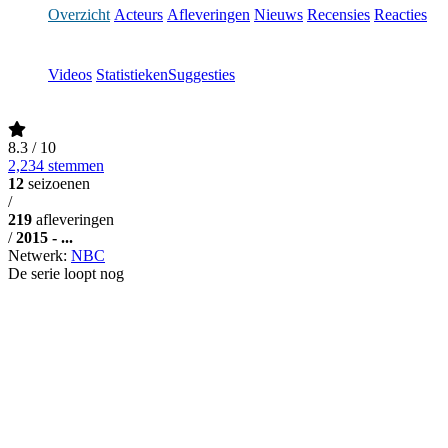
Overzicht
Acteurs
Afleveringen
Nieuws
Recensies
Reacties
Videos
Statistieken
Suggesties
8.3
/ 10
2,234 stemmen
12
seizoenen
/
219
afleveringen
/
2015 - ...
Netwerk:
NBC
De serie loopt nog