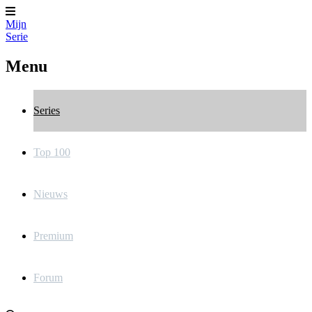
Mijn
Serie
Menu
Series
Top 100
Nieuws
Premium
Forum