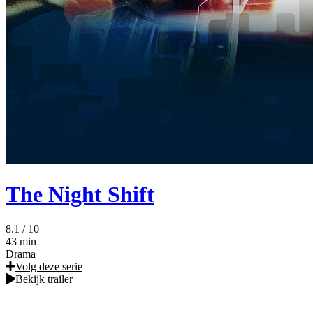
The Night Shift
8.1
/ 10
43 min
Drama
Volg deze serie
Bekijk trailer