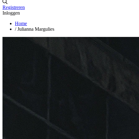
Registreren
Inloggen
Home
/
Julianna Margulies