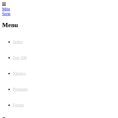
Mijn
Serie
Menu
Series
Top 100
Nieuws
Premium
Forum