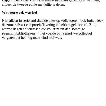
krijgen. Dank daarvoor! Dat maakt het extra gezellig om vandaag
alweer de tweede editie met jullie te delen.
Wat een week was het
Niet alleen in serieland draaide alles op volle toeren, ook buiten leek
de zomer alvast een proefaflevering te hebben gelanceerd. Zon,
warme dagen en terrassen die voller zaten dan sommige
streamingbibliotheken — het voelde bijna alsof we collectief
vergaten dat het nog maar eind mei was.