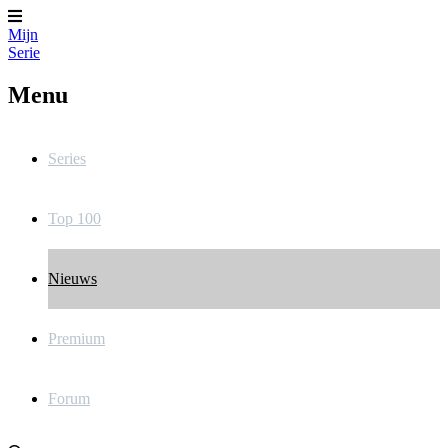
Mijn
Serie
Menu
Series
Top 100
Nieuws
Premium
Forum