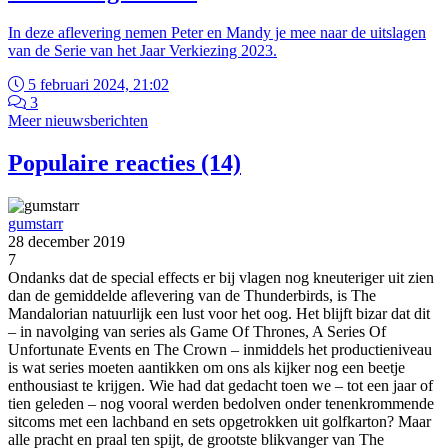
In deze aflevering nemen Peter en Mandy je mee naar de uitslagen
van de Serie van het Jaar Verkiezing 2023.
5 februari 2024, 21:02
3
Meer nieuwsberichten
Populaire reacties (14)
gumstarr
28 december 2019
7
Ondanks dat de special effects er bij vlagen nog kneuteriger uit zien
dan de gemiddelde aflevering van de Thunderbirds, is The
Mandalorian natuurlijk een lust voor het oog. Het blijft bizar dat dit
– in navolging van series als Game Of Thrones, A Series Of
Unfortunate Events en The Crown – inmiddels het productieniveau
is wat series moeten aantikken om ons als kijker nog een beetje
enthousiast te krijgen. Wie had dat gedacht toen we – tot een jaar of
tien geleden – nog vooral werden bedolven onder tenenkrommende
sitcoms met een lachband en sets opgetrokken uit golfkarton? Maar
alle pracht en praal ten spijt, de grootste blikvanger van The