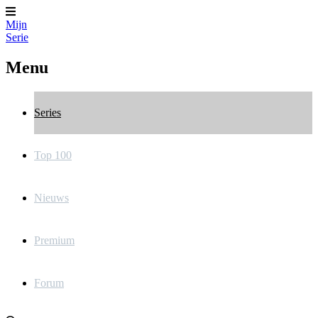
Mijn
Serie
Menu
Series
Top 100
Nieuws
Premium
Forum