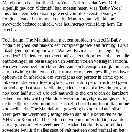
Mandalorian is natuurlijk Baby Yoda. Net zoals dat New Girl
eigenlijk gewoon ‘Schmidt’ had moeten heten, was ‘Baby Yoda’
misschien een betere naam geweest voor deze eerste Disney+
Original. Vanaf het moment dat hij Mando vanuit zijn kleine
zwevende bedstee aankeek, was het internet verliefd op hem. En
terecht.
Toch kampt The Mandalorian met een probleem wat zelfs Baby
Yoda niet goed kan maken: een compleet gebrek aan richting. Er zit
totaal geen lijn of opbouw in. Wat wil Favreau ons nou eigenlijk
vertellen? Hij dendert met zevenmijlslaarzen door het verhaal en alle
ontmoetingen en beslissingen van Mando voelen volslagen random.
Hier even een heel dorp bevrijden van een levensgevaarlijk monster,
dan in twintig minuten een hele romance met een gewillige weduwe
opbouwen én afbreken, om vervolgens een partner in crime op te
pikken en die een aflevering later weer te dumpen. Er is totaal geen
samenhang, laat staan verdieping. Met slecht acht afleveringen van
nog geen half uur krijg je ook nauwelijks tijd om je aan de karakters
te hechten. Iets wat bij Mando sowieso onmogelijk is, aangezien hij
de hele tijd met een broodrooster op zijn hoofd rondloopt. Ik kan me
voorstellen dat The Mandalorian geweldig is voor melancholische
veertigers die weemoedig terugdenken aan al die keren dat ze de
VHS van Return Of The Jedi in de videorecorder drukte, maar ik
kan er gewoon niet zoveel mee. The Mandalorian is voor mij het
zoveelste bewijs dat alles staat of valt met een goed verhaal en het