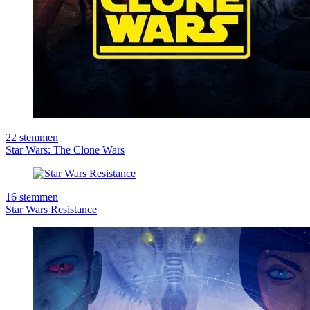
22
stemmen
Star Wars: The Clone Wars
16
stemmen
Star Wars Resistance