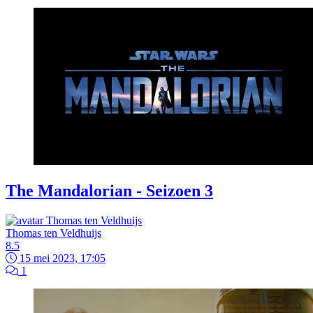
The Mandalorian - Seizoen 3
Thomas ten Veldhuijs
8.5
15 mei 2023, 17:05
1