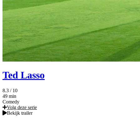
Ted Lasso
8.3
/ 10
49 min
Comedy
Volg deze serie
Bekijk trailer