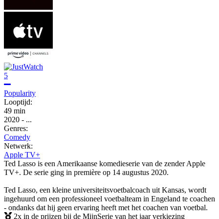
5
Popularity
Looptijd:
49 min
2020
-
...
Genres:
Comedy
Netwerk:
Apple TV+
Ted Lasso is een Amerikaanse komedieserie van de zender Apple
TV+. De serie ging in première op 14 augustus 2020.
Ted Lasso, een kleine universiteitsvoetbalcoach uit Kansas, wordt
ingehuurd om een ​​professioneel voetbalteam in Engeland te coachen
- ondanks dat hij geen ervaring heeft met het coachen van voetbal.
2x in de prijzen bij de MijnSerie van het jaar verkiezing