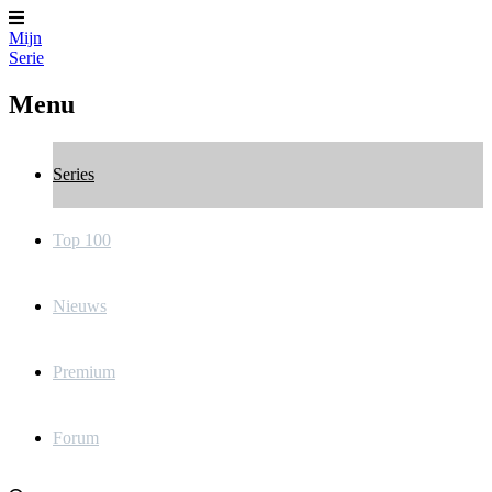
Mijn
Serie
Menu
Series
Top 100
Nieuws
Premium
Forum