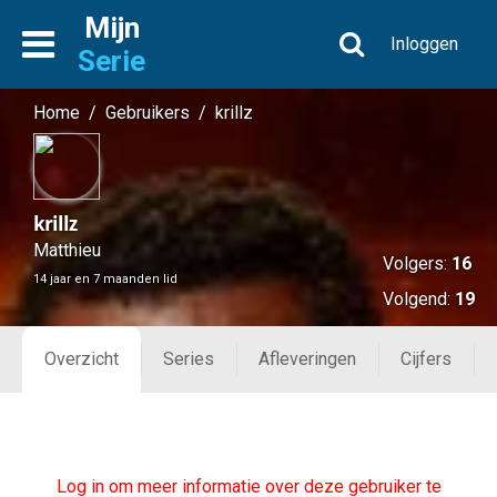
Mijn
Inloggen
Serie
Home
/
Gebruikers
/
krillz
krillz
Matthieu
Volgers:
16
14 jaar en 7 maanden lid
Volgend:
19
Overzicht
Series
Afleveringen
Cijfers
Log in om meer informatie over deze gebruiker te