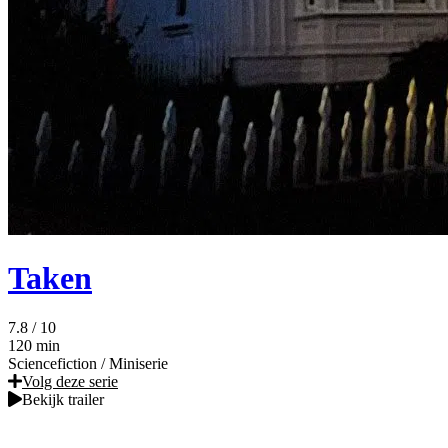
Taken
7.8
/ 10
120 min
Sciencefiction
/
Miniserie
Volg deze serie
Bekijk trailer