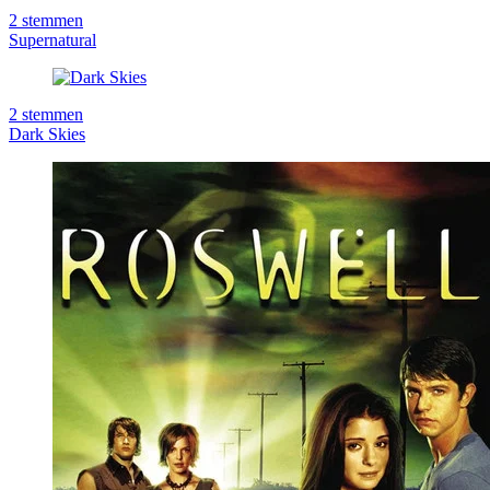
2
stemmen
Supernatural
2
stemmen
Dark Skies