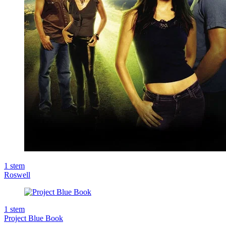
1
stem
Roswell
1
stem
Project Blue Book