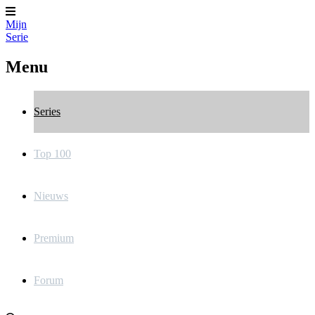
Mijn
Serie
Menu
Series
Top 100
Nieuws
Premium
Forum