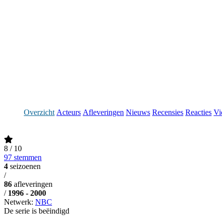
Overzicht
Acteurs
Afleveringen
Nieuws
Recensies
Reacties
Vi
8
/ 10
97 stemmen
4
seizoenen
/
86
afleveringen
/
1996 - 2000
Netwerk:
NBC
De serie is beëindigd