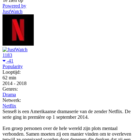
Te zien op
Powered by
JustWatch
1183
-41
Popularity
Looptijd:
62 min
2014
-
2018
Genres:
Drama
Netwerk:
Netflix
Sense8 is een Amerikaanse dramaserie van de zender Netflix. De
serie ging in première op 1 september 2014.
Een groep personen over de hele wereld zijn plots mentaal
verbonden. Samen moeten zij een manier vinden om te overleven
terwijl ze opgejaagd worden door degenen die denken dat zij een