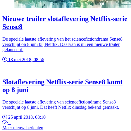
Nieuwe trailer slotaflevering Netflix-serie
Sense8
De speciale laatste aflevering van het sciencefictiondrama Sense8
verschijnt op 8 juni bij Netflix. Daarvan is nu een nieuwe trailer
gelanceerd.
18 mei 2018, 08:56
Slotaflevering Netflix-serie Sense8 komt
op 8 juni
De speciale laatste aflevering van sciencefictiondrama Sense8
verschijnt op 8 juni. Dat heeft Netflix dinsdag bekend gemaakt.
25 april 2018, 08:10
1
Meer nieuwsberichten