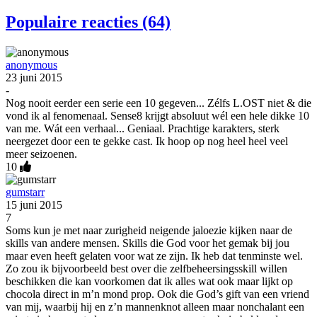
Populaire reacties (64)
anonymous
23 juni 2015
-
Nog nooit eerder een serie een 10 gegeven... Zélfs L.OST niet & die
vond ik al fenomenaal. Sense8 krijgt absoluut wél een hele dikke 10
van me. Wát een verhaal... Geniaal. Prachtige karakters, sterk
neergezet door een te gekke cast. Ik hoop op nog heel heel veel
meer seizoenen.
10
gumstarr
15 juni 2015
7
Soms kun je met naar zurigheid neigende jaloezie kijken naar de
skills van andere mensen. Skills die God voor het gemak bij jou
maar even heeft gelaten voor wat ze zijn. Ik heb dat tenminste wel.
Zo zou ik bijvoorbeeld best over die zelfbeheersingsskill willen
beschikken die kan voorkomen dat ik alles wat ook maar lijkt op
chocola direct in m’n mond prop. Ook die God’s gift van een vriend
van mij, waarbij hij en z’n mannenknot alleen maar nonchalant een