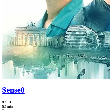
Sense8
8
/ 10
62 min