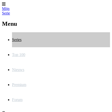
Mijn
Serie
Menu
Series
Top 100
Nieuws
Premium
Forum