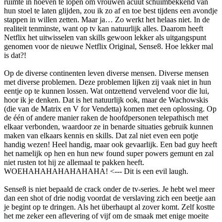
ruimte in hoeven te lopen om vrouwen acuut schuimbekkend van
hun stoel te laten glijden, zou ik zo af en toe best tijdens een avondje
stappen in willen zetten. Maar ja… Zo werkt het helaas niet. In de
realiteit tenminste, want op tv kan natuurlijk alles. Daarom heeft
Netflix het uitwisselen van skills gewoon lekker als uitgangspunt
genomen voor de nieuwe Netflix Original, Sense8. Hoe lekker mal
is dat?!
Op de diverse continenten leven diverse mensen. Diverse mensen
met diverse problemen. Deze problemen lijken zij vaak niet in hun
eentje op te kunnen lossen. Wat ontzettend vervelend voor die lui,
hoor ik je denken. Dat is het natuurlijk ook, maar de Wachowskis
(die van de Matrix en V for Vendetta) komen met een oplossing. Op
de één of andere manier raken de hoofdpersonen telepathisch met
elkaar verbonden, waardoor ze in benarde situaties gebruik kunnen
maken van elkaars kennis en skills. Dat zal niet even een potje
handig wezen! Heel handig, maar ook gevaarlijk. Een bad guy heeft
het namelijk op hen en hun new found super powers gemunt en zal
niet rusten tot hij ze allemaal te pakken heeft.
WOEHAHAHAHAHAHAHA! <--- Dit is een evil laugh.
Sense8 is niet bepaald de crack onder de tv-series. Je hebt wel meer
dan een shot of drie nodig voordat de verslaving zich een beetje aan
je begint op te dringen. Als het überhaupt al zover komt. Zelf kostte
het me zeker een aflevering of vijf om de smaak met enige moeite