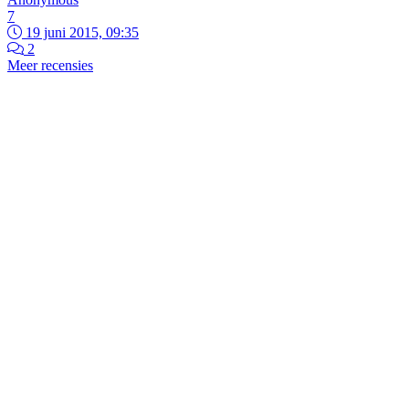
7
19 juni 2015, 09:35
2
Meer recensies