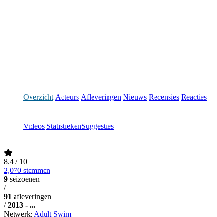
Overzicht
Acteurs
Afleveringen
Nieuws
Recensies
Reacties
Videos
Statistieken
Suggesties
8.4
/ 10
2,070 stemmen
9
seizoenen
/
91
afleveringen
/
2013 - ...
Netwerk:
Adult Swim