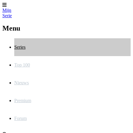
Mijn
Serie
Menu
Series
Top 100
Nieuws
Premium
Forum