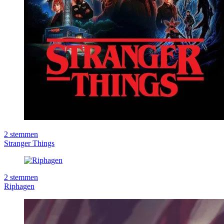
2
stemmen
Stranger Things
2
stemmen
Riphagen