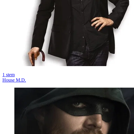
1
stem
House M.D.