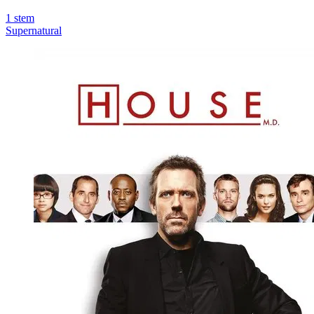
1
stem
Supernatural