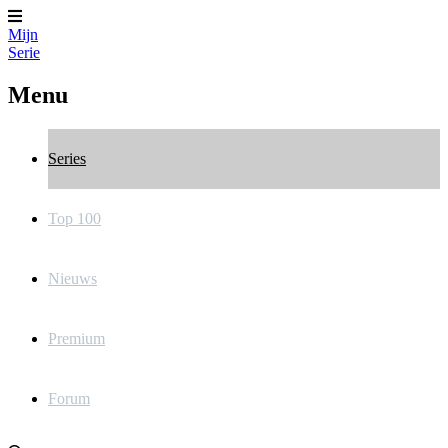
Mijn
Serie
Menu
Series
Top 100
Nieuws
Premium
Forum