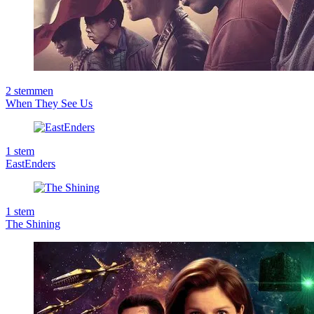
2
stemmen
When They See Us
1
stem
EastEnders
1
stem
The Shining