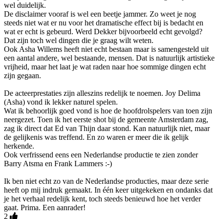
wel duidelijk.
De disclaimer vooraf is wel een beetje jammer. Zo weet je nog
steeds niet wat er nu voor het dramatische effect bij is bedacht en
wat er echt is gebeurd. Werd Dekker bijvoorbeeld echt gevolgd?
Dat zijn toch wel dingen die je graag wilt weten.
Ook Asha Willems heeft niet echt bestaan maar is samengesteld uit
een aantal andere, wel bestaande, mensen. Dat is natuurlijk artistieke
vrijheid, maar het laat je wat raden naar hoe sommige dingen echt
zijn gegaan.
De acteerprestaties zijn alleszins redelijk te noemen. Joy Delima
(Asha) vond ik lekker naturel spelen.
Wat ik behoorlijk goed vond is hoe de hoofdrolspelers van toen zijn
neergezet. Toen ik het eerste shot bij de gemeente Amsterdam zag,
zag ik direct dat Ed van Thijn daar stond. Kan natuurlijk niet, maar
de gelijkenis was treffend. En zo waren er meer die ik gelijk
herkende.
Ook verfrissend eens een Nederlandse productie te zien zonder
Barry Atsma en Frank Lammers :-)
Ik ben niet echt zo van de Nederlandse producties, maar deze serie
heeft op mij indruk gemaakt. In één keer uitgekeken en ondanks dat
je het verhaal redelijk kent, toch steeds benieuwd hoe het verder
gaat. Prima. Een aanrader!
2