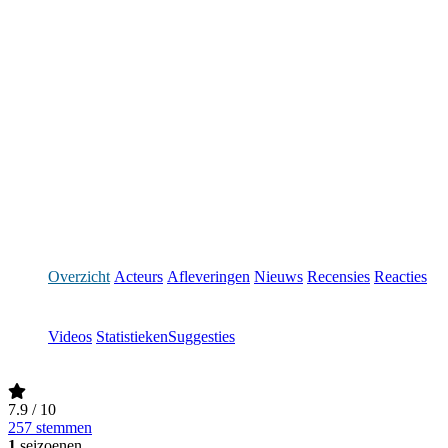
Overzicht
Acteurs
Afleveringen
Nieuws
Recensies
Reacties
Videos
Statistieken
Suggesties
7.9
/ 10
257 stemmen
1
seizoenen