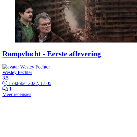
Rampvlucht - Eerste aflevering
Wesley Fechter
8.5
1 oktober 2022, 17:05
1
Meer recensies