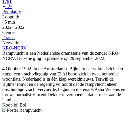
1781
-27
Popularity
Looptijd:
45 min
2022
-
2022
Genres:
Drama
Netwerk:
KRO-NCRV
Rampvlucht is een Nederlandse dramaserie van de zender KRO-
NCRV. De serie ging in première op 29 september 2022.
4 Oktober 1992. In de Amsterdamse Bijlmermeer voltrekt zich een
ramp: een vrachtvliegtuig van El Al boort zich in twee bomvolle
woonflats. Nederland is in één klap wereldnieuws. Terwijl de
Bijlmer rouwt en de regering volhoudt dat de rampvlucht alleen
onschuldige vracht vervoerde, beginnen dierenarts Asha Willems en
trouw-journalist Vincent Dekker te vermoeden dat er meer aan de
hand is.
Koop bij Bol