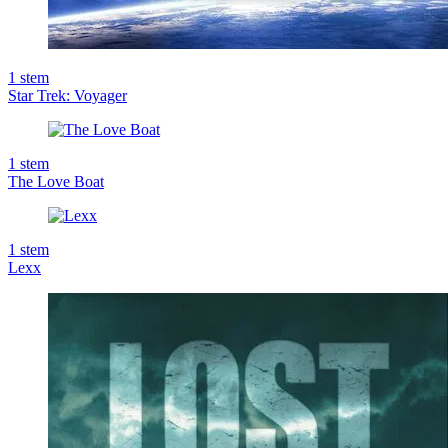
1
stem
Star Trek: Voyager
1
stem
The Love Boat
1
stem
Lexx