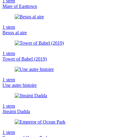
1
stem
Mare of Easttown
1
stem
Besos al aire
1
stem
Tower of Babel (2019)
1
stem
Une autre histoire
1
stem
Jinsimi Dadda
1
stem