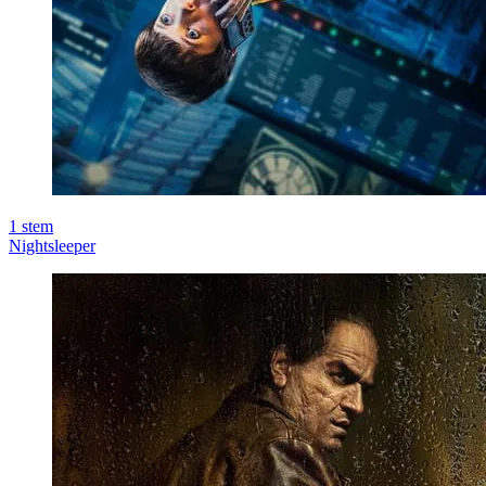
1
stem
Nightsleeper