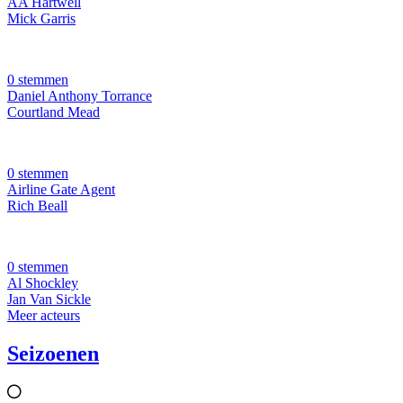
AA Hartwell
Mick Garris
0 stemmen
Daniel Anthony Torrance
Courtland Mead
0 stemmen
Airline Gate Agent
Rich Beall
0 stemmen
Al Shockley
Jan Van Sickle
Meer acteurs
Seizoenen