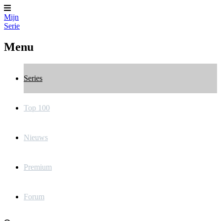
Mijn
Serie
Menu
Series
Top 100
Nieuws
Premium
Forum