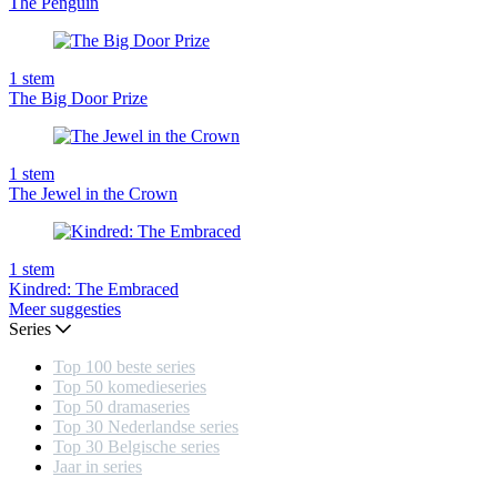
The Penguin
1
stem
The Big Door Prize
1
stem
The Jewel in the Crown
1
stem
Kindred: The Embraced
Meer suggesties
Series
Top 100 beste series
Top 50 komedieseries
Top 50 dramaseries
Top 30 Nederlandse series
Top 30 Belgische series
Jaar in series