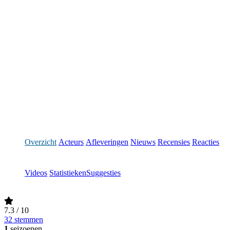
Overzicht
Acteurs
Afleveringen
Nieuws
Recensies
Reacties
Videos
Statistieken
Suggesties
7.3
/ 10
32 stemmen
1
seizoenen