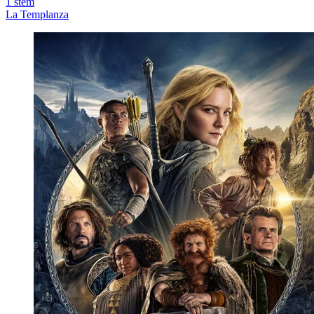
1
stem
La Templanza