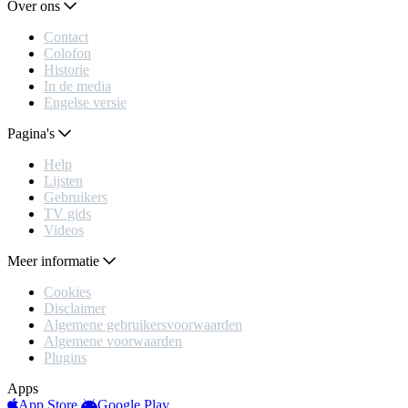
Over ons
Contact
Colofon
Historie
In de media
Engelse versie
Pagina's
Help
Lijsten
Gebruikers
TV gids
Videos
Meer informatie
Cookies
Disclaimer
Algemene gebruikersvoorwaarden
Algemene voorwaarden
Plugins
Apps
App Store
Google Play