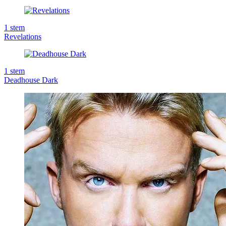
1
stem
Revelations
1
stem
Deadhouse Dark