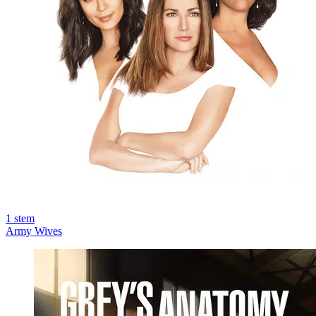
1
stem
Army Wives