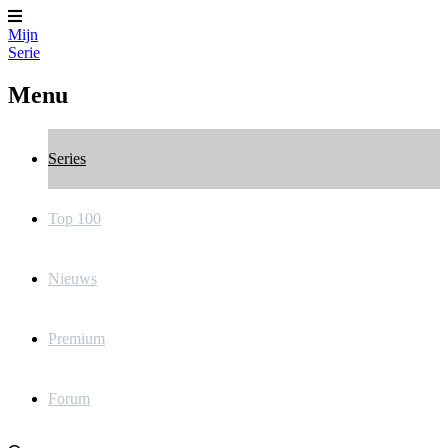
Mijn
Serie
Menu
Series
Top 100
Nieuws
Premium
Forum