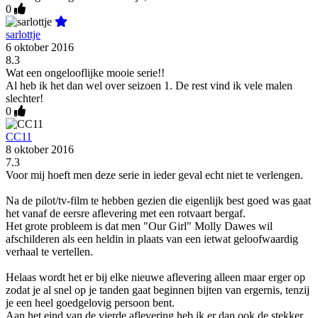
0
sarlottje
6 oktober 2016
8.3
Wat een ongelooflijke mooie serie!!
Al heb ik het dan wel over seizoen 1. De rest vind ik vele malen
slechter!
0
CC11
8 oktober 2016
7.3
Voor mij hoeft men deze serie in ieder geval echt niet te verlengen.
Na de pilot/tv-film te hebben gezien die eigenlijk best goed was gaat
het vanaf de eersre aflevering met een rotvaart bergaf.
Het grote probleem is dat men "Our Girl" Molly Dawes wil
afschilderen als een heldin in plaats van een ietwat geloofwaardig
verhaal te vertellen.
Helaas wordt het er bij elke nieuwe aflevering alleen maar erger op
zodat je al snel op je tanden gaat beginnen bijten van ergernis, tenzij
je een heel goedgelovig persoon bent.
Aan het eind van de vierde aflevering heb ik er dan ook de stekker