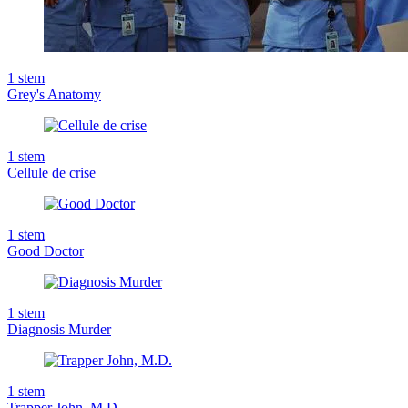
1
stem
Grey's Anatomy
1
stem
Cellule de crise
1
stem
Good Doctor
1
stem
Diagnosis Murder
1
stem
Trapper John, M.D.