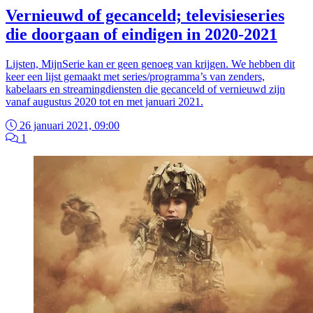
Vernieuwd of gecanceld; televisieseries
die doorgaan of eindigen in 2020-2021
Lijsten, MijnSerie kan er geen genoeg van krijgen. We hebben dit
keer een lijst gemaakt met series/programma’s van zenders,
kabelaars en streamingdiensten die gecanceld of vernieuwd zijn
vanaf augustus 2020 tot en met januari 2021.
26 januari 2021, 09:00
1