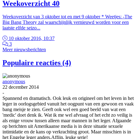
Weekoverzicht 40
Weekoverzicht van 3 oktober tot en met 9 oktober * Weetjes: -The
Big Bang Theory zal waarschijnlijk vernieuwd worden voor een
laatste elfde seizo...
10 oktober 2016, 10:37
3
Meer nieuwsberichten
Populaire reacties (4)
anonymous
22 december 2014
-
Spannend en dramatisch. Ook leuk en origineel om het leven in het
leger in oorlogsgebied vanuit het oogpunt van een gewoon en vaak
bang meisje te zien. Geeft ook wel een goed beeld van wat een
'medic' doet denk ik. Wat ik me wel afvraag of het echt zo veilig is
als enige vrouw tussen alleen maar mannen in het leger. Afgaande
op berichten uit Amerikaanse media is in deze situatie sexuele
intimidatie en de kans op verkrachting groot. Maar misschien is in
het Engelse leger anders.Affijn, leuke serie!