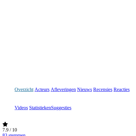
Overzicht
Acteurs
Afleveringen
Nieuws
Recensies
Reacties
Videos
Statistieken
Suggesties
7.9
/ 10
83 stemmen