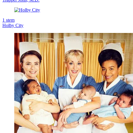
1
stem
Holby City