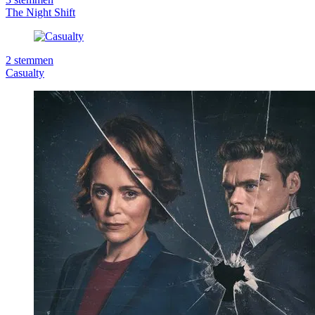
The Night Shift
2
stemmen
Casualty