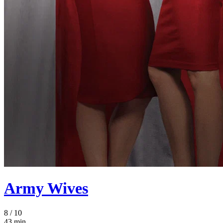
Army Wives
8
/ 10
43 min