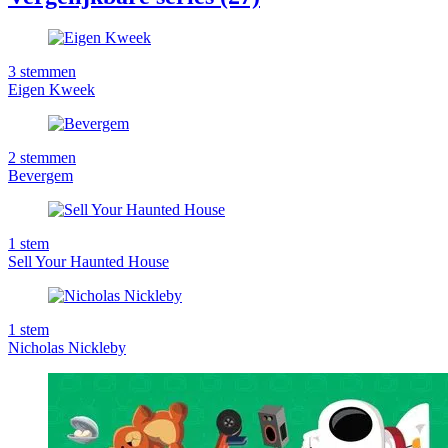
3
stemmen
Eigen Kweek
2
stemmen
Bevergem
1
stem
Sell Your Haunted House
1
stem
Nicholas Nickleby