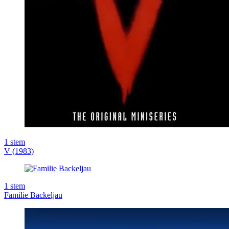
1
stem
V (1983)
1
stem
Familie Backeljau