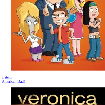
1
stem
American Dad!