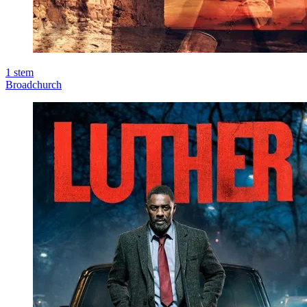
1
stem
Broadchurch