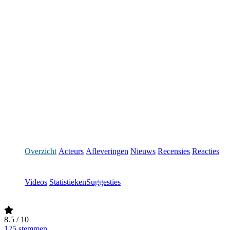
Overzicht
Acteurs
Afleveringen
Nieuws
Recensies
Reacties
Videos
Statistieken
Suggesties
8.5
/ 10
125 stemmen