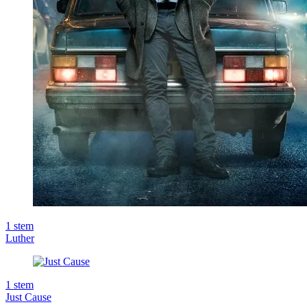
1
stem
Luther
1
stem
Just Cause