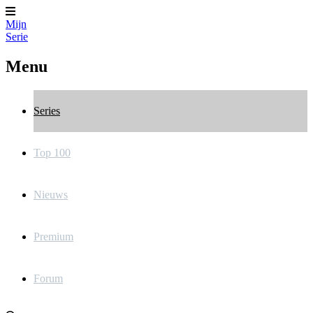
Mijn
Serie
Menu
Series
Top 100
Nieuws
Premium
Forum