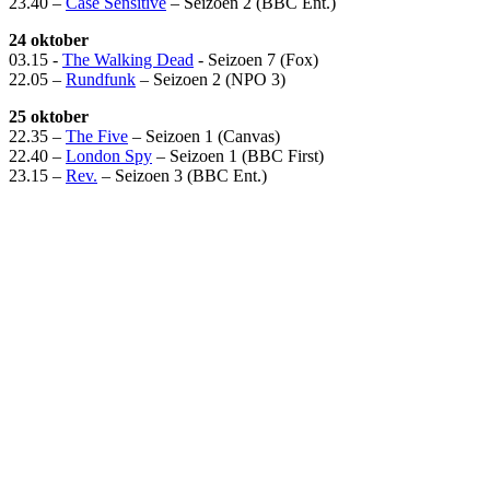
23.40 –
Case Sensitive
– Seizoen 2 (BBC Ent.)
24 oktober
03.15 -
The Walking Dead
- Seizoen 7 (Fox)
22.05 –
Rundfunk
– Seizoen 2 (NPO 3)
25 oktober
22.35 –
The Five
– Seizoen 1 (Canvas)
22.40 –
London Spy
– Seizoen 1 (BBC First)
23.15 –
Rev.
– Seizoen 3 (BBC Ent.)