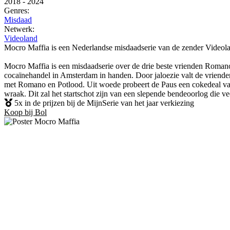
2018
-
2024
Genres:
Misdaad
Netwerk:
Videoland
Mocro Maffia is een Nederlandse misdaadserie van de zender Videolan
Mocro Maffia is een misdaadserie over de drie beste vrienden Romano
cocaïnehandel in Amsterdam in handen. Door jaloezie valt de vrienden
met Romano en Potlood. Uit woede probeert de Paus een cokedeal van
wraak. Dit zal het startschot zijn van een slepende bendeoorlog die vee
5x in de prijzen bij de MijnSerie van het jaar verkiezing
Koop bij Bol