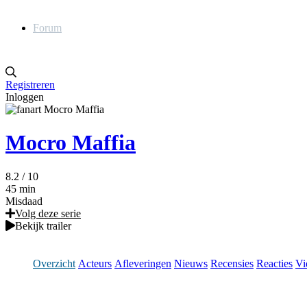
Forum
Registreren
Inloggen
Mocro Maffia
8.2
/ 10
45 min
Misdaad
Volg deze serie
Bekijk trailer
Overzicht
Acteurs
Afleveringen
Nieuws
Recensies
Reacties
Vi