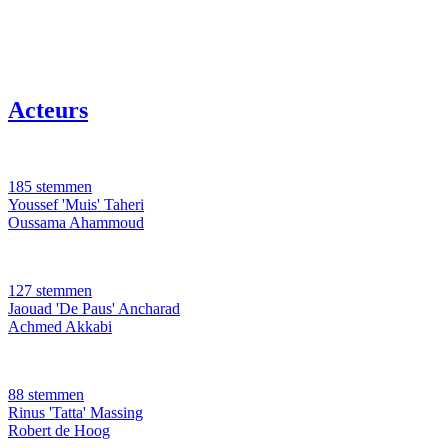
Acteurs
185 stemmen
Youssef 'Muis' Taheri
Oussama Ahammoud
127 stemmen
Jaouad 'De Paus' Ancharad
Achmed Akkabi
88 stemmen
Rinus 'Tatta' Massing
Robert de Hoog