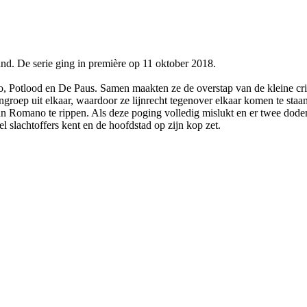
d. De serie ging in première op 11 oktober 2018.
, Potlood en De Paus. Samen maakten ze de overstap van de kleine crim
groep uit elkaar, waardoor ze lijnrecht tegenover elkaar komen te staan
 Romano te rippen. Als deze poging volledig mislukt en er twee doden 
l slachtoffers kent en de hoofdstad op zijn kop zet.