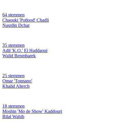
64 stemmen
Chaouki 'Potlood' Chadli
Nasrdin Dchar
35 stemmen
Adil 'K.O.' El Haddaoui
Walid Benmbarek
25 stemmen
Omar 'Tonnano'
Khalid Alterch
18 stemmen
Moshin 'Mo de Show' Kaddouri
Bilal Wahib