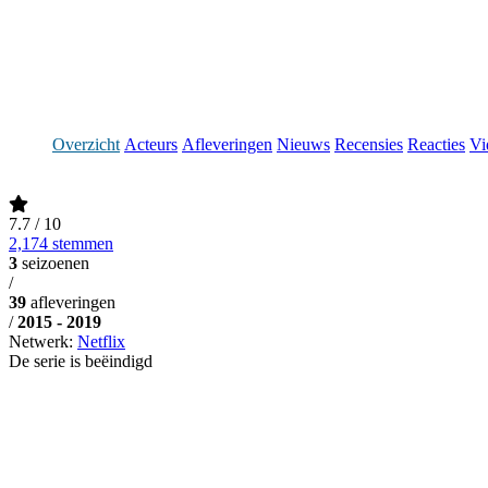
Overzicht
Acteurs
Afleveringen
Nieuws
Recensies
Reacties
Vi
7.7
/ 10
2,174 stemmen
3
seizoenen
/
39
afleveringen
/
2015 - 2019
Netwerk:
Netflix
De serie is beëindigd