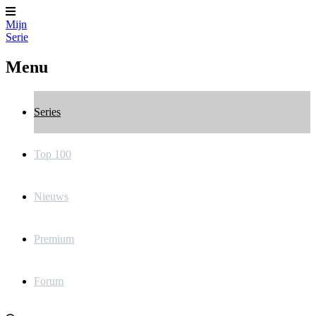
Mijn
Serie
Menu
Series
Top 100
Nieuws
Premium
Forum