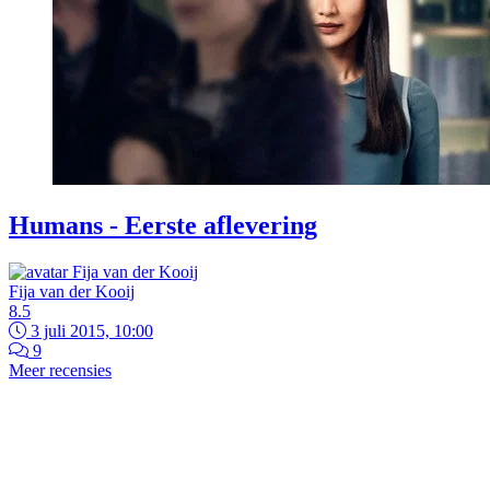
Humans - Eerste aflevering
Fija van der Kooij
8.5
3 juli 2015, 10:00
9
Meer recensies