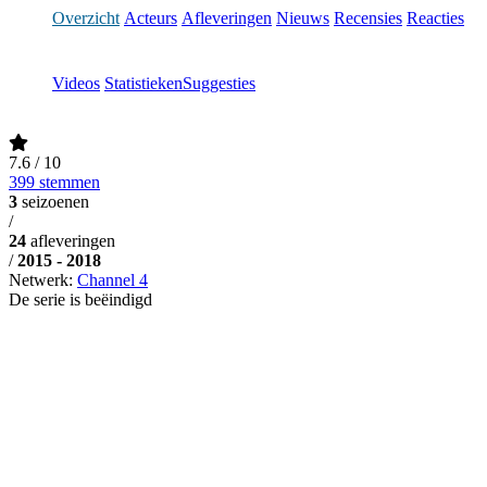
Overzicht
Acteurs
Afleveringen
Nieuws
Recensies
Reacties
Videos
Statistieken
Suggesties
7.6
/ 10
399 stemmen
3
seizoenen
/
24
afleveringen
/
2015 - 2018
Netwerk:
Channel 4
De serie is beëindigd