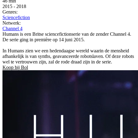
46 min
2015
-
2018
Genres:
Sciencefiction
Netwerk:
Channel 4
Humans is een Britse sciencefictionserie van de zender Channel 4.
De serie ging in première op 14 juni 2015.
In Humans zien we een hedendaagse wereld waarin de mensheid
afhankelijk is van synths, geavanceerde robotslaven. Of deze robots
wel te vertrouwen zijn, zal de rode draad zijn in de serie.
Koop bij Bol