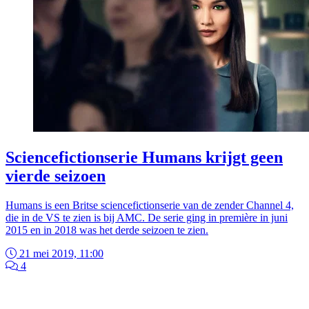
Sciencefictionserie Humans krijgt geen
vierde seizoen
Humans is een Britse sciencefictionserie van de zender Channel 4,
die in de VS te zien is bij AMC. De serie ging in première in juni
2015 en in 2018 was het derde seizoen te zien.
21 mei 2019, 11:00
4