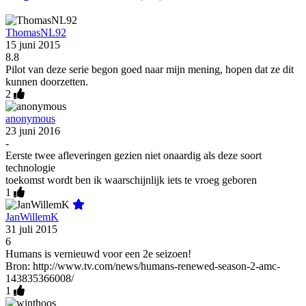
ThomasNL92
15 juni 2015
8.8
Pilot van deze serie begon goed naar mijn mening, hopen dat ze dit
kunnen doorzetten.
2
anonymous
23 juni 2016
-
Eerste twee afleveringen gezien niet onaardig als deze soort
technologie
toekomst wordt ben ik waarschijnlijk iets te vroeg geboren
1
JanWillemK
31 juli 2015
6
Humans is vernieuwd voor een 2e seizoen!
Bron: http://www.tv.com/news/humans-renewed-season-2-amc-
143835366008/
1