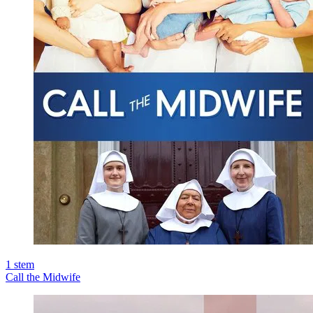
1
stem
Call the Midwife