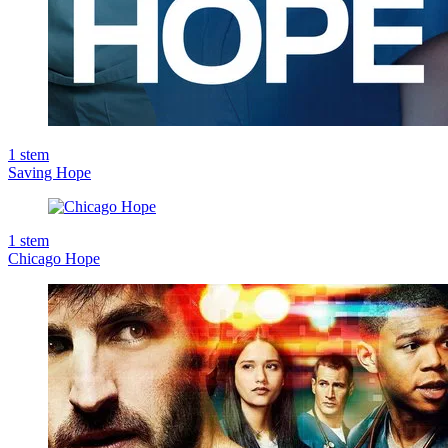
1
stem
Saving Hope
1
stem
Chicago Hope