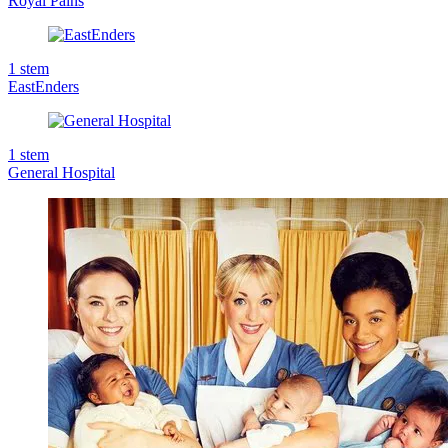
Royal Pains
1
stem
EastEnders
1
stem
General Hospital