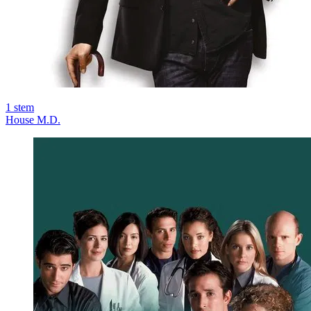
1
stem
House M.D.