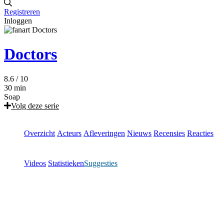
Registreren
Inloggen
Doctors
8.6
/ 10
30 min
Soap
Volg deze serie
Overzicht
Acteurs
Afleveringen
Nieuws
Recensies
Reacties
Videos
Statistieken
Suggesties