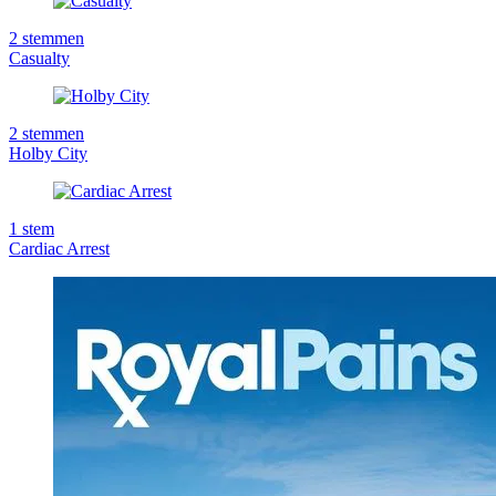
2
stemmen
Casualty
2
stemmen
Holby City
1
stem
Cardiac Arrest