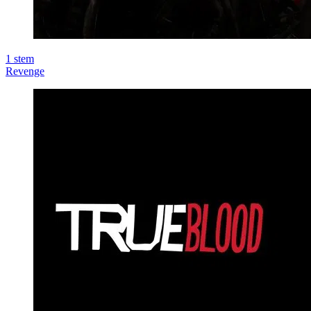
1
stem
Revenge