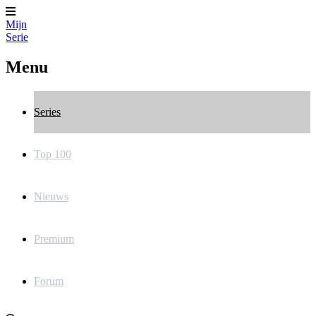
Mijn
Serie
Menu
Series
Top 100
Nieuws
Premium
Forum