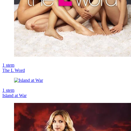
1
stem
The L Word
1
stem
Island at War