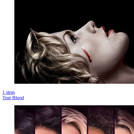
1
stem
True Blood