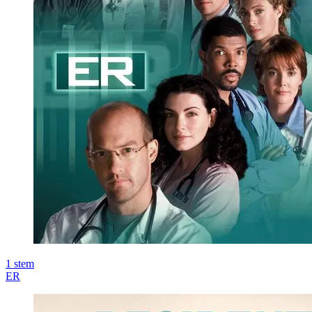
1
stem
ER