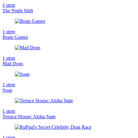
1
stem
The Night Shift
1
stem
Brain Games
1
stem
Mad Dogs
1
stem
Soap
1
stem
Terrace House: Aloha State
1
stem