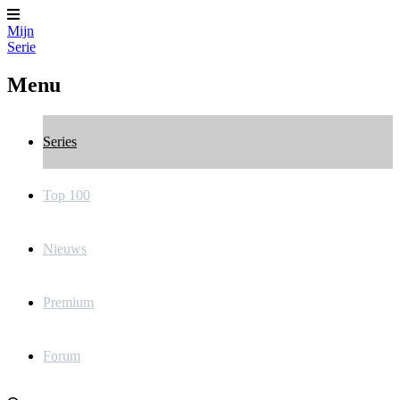
Mijn
Serie
Menu
Series
Top 100
Nieuws
Premium
Forum