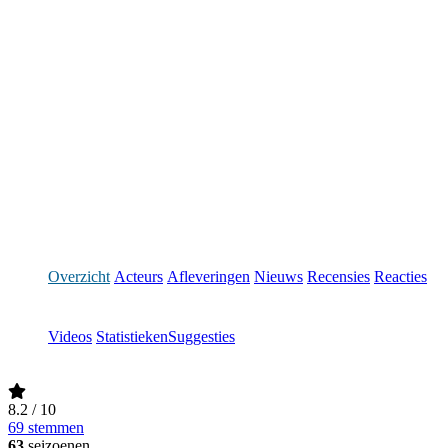
Overzicht
Acteurs
Afleveringen
Nieuws
Recensies
Reacties
Videos
Statistieken
Suggesties
8.2
/ 10
69 stemmen
63
seizoenen