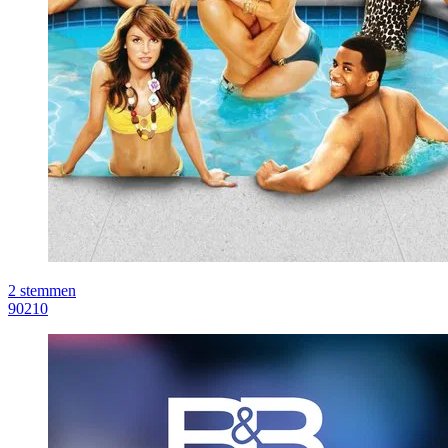
2
stemmen
90210