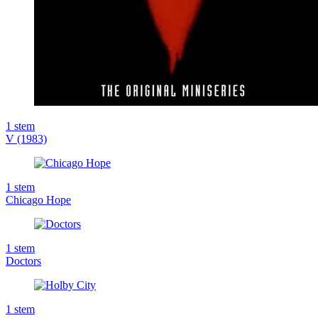
1
stem
V (1983)
1
stem
Chicago Hope
1
stem
Doctors
1
stem