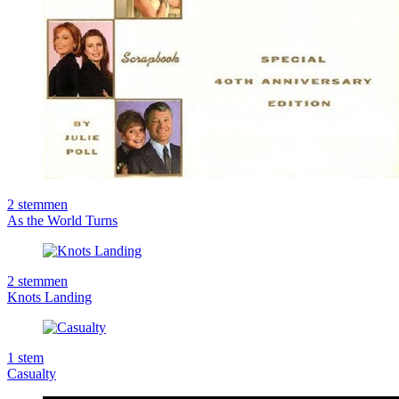
2
stemmen
As the World Turns
2
stemmen
Knots Landing
1
stem
Casualty