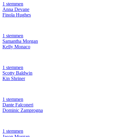
1 stemmen
Anna Devane
Finola Hughes
1 stemmen
Samantha Morgan
Kelly Monaco
1 stemmen
Scotty Baldwin
Kin Shriner
1 stemmen
Dante Falconeri
Dominic Zamprogna
1 stemmen
Jason Morgan