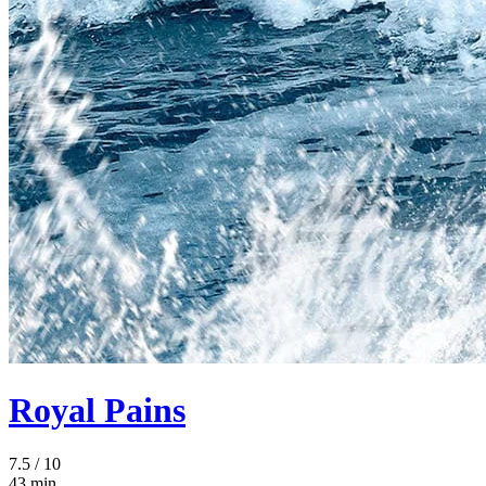
Royal Pains
7.5
/ 10
43 min