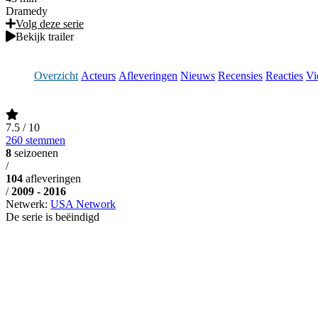
Dramedy
Volg deze serie
Bekijk trailer
Overzicht
Acteurs
Afleveringen
Nieuws
Recensies
Reacties
Vi
7.5
/ 10
260 stemmen
8
seizoenen
/
104
afleveringen
/
2009 - 2016
Netwerk:
USA Network
De serie is beëindigd