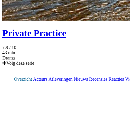
Private Practice
7.9
/ 10
43 min
Drama
Volg deze serie
Overzicht
Acteurs
Afleveringen
Nieuws
Recensies
Reacties
Vi