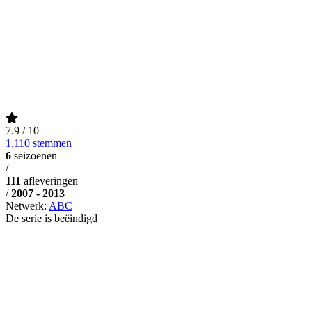
7.9
/ 10
1,110 stemmen
6
seizoenen
/
111
afleveringen
/
2007 - 2013
Netwerk:
ABC
De serie is beëindigd