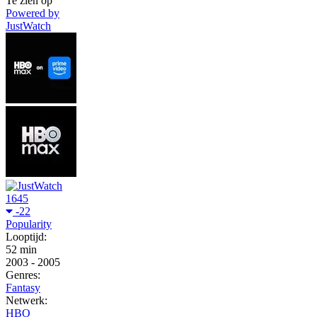
Te zien op
Powered by
JustWatch
1645
-22
Popularity
Looptijd:
52 min
2003
-
2005
Genres:
Fantasy
Netwerk:
HBO