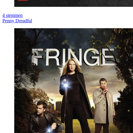
4
stemmen
Penny Dreadful