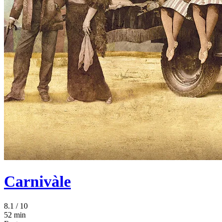
Carnivàle
8.1
/ 10
52 min