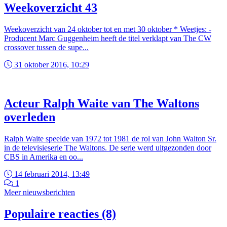
Weekoverzicht 43
Weekoverzicht van 24 oktober tot en met 30 oktober * Weetjes: -
Producent Marc Guggenheim heeft de titel verklapt van The CW
crossover tussen de supe...
31 oktober 2016, 10:29
Acteur Ralph Waite van The Waltons
overleden
Ralph Waite speelde van 1972 tot 1981 de rol van John Walton Sr.
in de televisieserie The Waltons. De serie werd uitgezonden door
CBS in Amerika en oo...
14 februari 2014, 13:49
1
Meer nieuwsberichten
Populaire reacties (8)