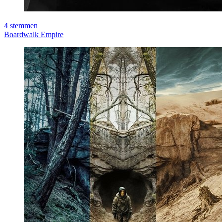
4
stemmen
Boardwalk Empire