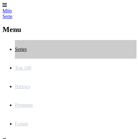
Mijn
Serie
Menu
Series
Top 100
Nieuws
Premium
Forum