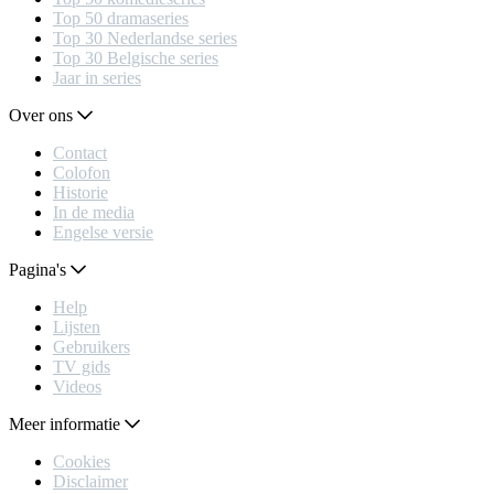
Top 50 dramaseries
Top 30 Nederlandse series
Top 30 Belgische series
Jaar in series
Over ons
Contact
Colofon
Historie
In de media
Engelse versie
Pagina's
Help
Lijsten
Gebruikers
TV gids
Videos
Meer informatie
Cookies
Disclaimer