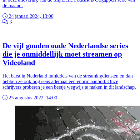
de maand.
24 januari 2024, 13:00
3
De vijf gouden oude Nederlandse series
die je onmiddellijk moet streamen op
Videoland
Het barst in Nederland inmiddels van de streamingdiensten en dan
hebben ze ook nog eens allemaal een enorm aanbod. Onze
schrijvers proberen je een beetje wegwijs te maken in dit landschap.
25 augustus 2022, 14:00