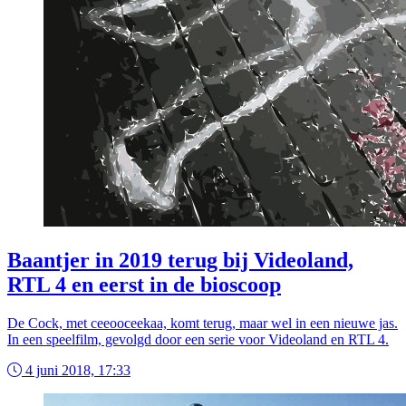
Baantjer in 2019 terug bij Videoland,
RTL 4 en eerst in de bioscoop
De Cock, met ceeooceekaa, komt terug, maar wel in een nieuwe jas.
In een speelfilm, gevolgd door een serie voor Videoland en RTL 4.
4 juni 2018, 17:33