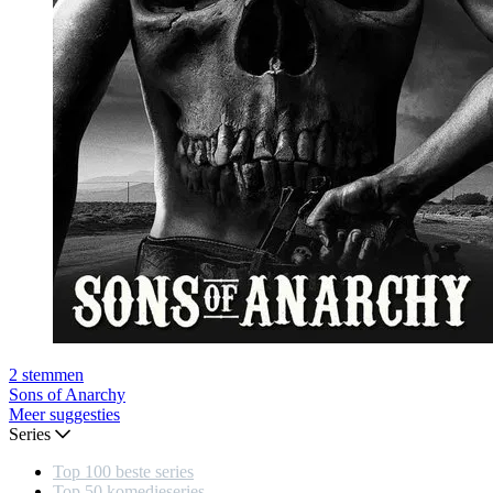
2
stemmen
Sons of Anarchy
Meer suggesties
Series
Top 100 beste series
Top 50 komedieseries