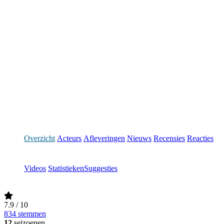
Overzicht
Acteurs
Afleveringen
Nieuws
Recensies
Reacties
Videos
Statistieken
Suggesties
7.9
/ 10
834 stemmen
12
seizoenen