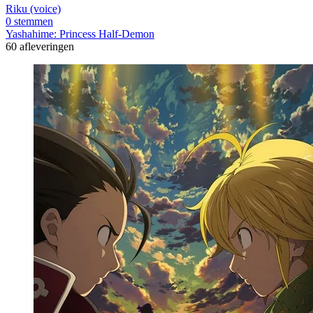
Riku (voice)
0 stemmen
Yashahime: Princess Half-Demon
60 afleveringen