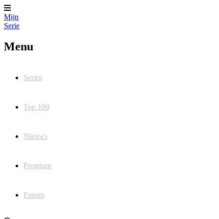
Mijn
Serie
Menu
Series
Top 100
Nieuws
Premium
Forum