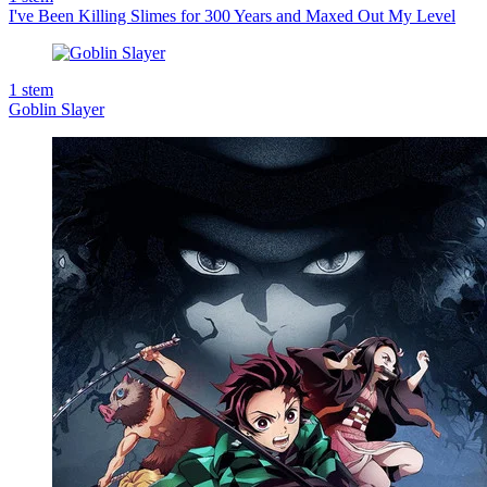
I've Been Killing Slimes for 300 Years and Maxed Out My Level
1
stem
Goblin Slayer