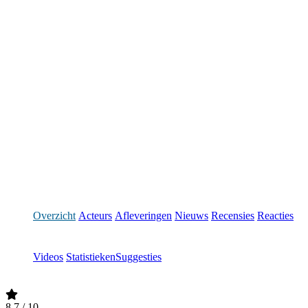
Overzicht
Acteurs
Afleveringen
Nieuws
Recensies
Reacties
Videos
Statistieken
Suggesties
8.7
/ 10