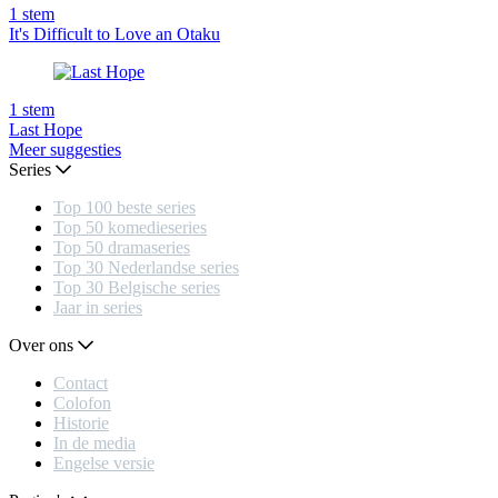
1
stem
It's Difficult to Love an Otaku
1
stem
Last Hope
Meer suggesties
Series
Top 100 beste series
Top 50 komedieseries
Top 50 dramaseries
Top 30 Nederlandse series
Top 30 Belgische series
Jaar in series
Over ons
Contact
Colofon
Historie
In de media
Engelse versie