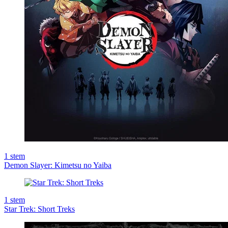
1
stem
Demon Slayer: Kimetsu no Yaiba
1
stem
Star Trek: Short Treks