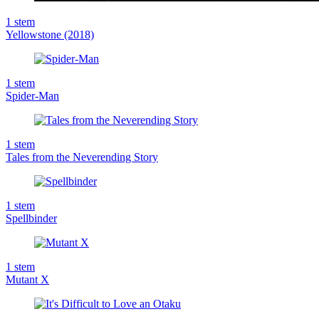
1
stem
Yellowstone (2018)
1
stem
Spider-Man
1
stem
Tales from the Neverending Story
1
stem
Spellbinder
1
stem
Mutant X