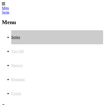
Mijn
Serie
Menu
Series
Top 100
Nieuws
Premium
Forum