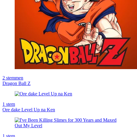
2
stemmen
Dragon Ball Z
1
stem
Ore dake Level Up na Ken
1
stem