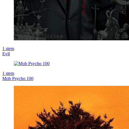
1
stem
Evil
1
stem
Mob Psycho 100