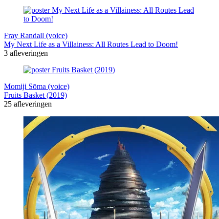
Fray Randall (voice)
My Next Life as a Villainess: All Routes Lead to Doom!
3 afleveringen
Momiji Sōma (voice)
Fruits Basket (2019)
25 afleveringen