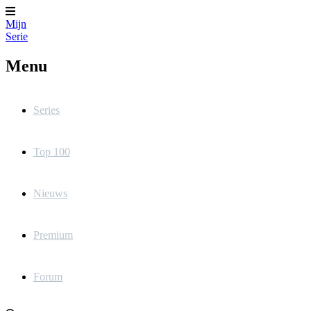
Mijn
Serie
Menu
Series
Top 100
Nieuws
Premium
Forum