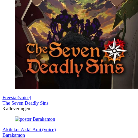
Freesia (voice)
The Seven Deadly Sins
3 afleveringen
Akihiko 'Akki' Arai (voice)
Barakamon