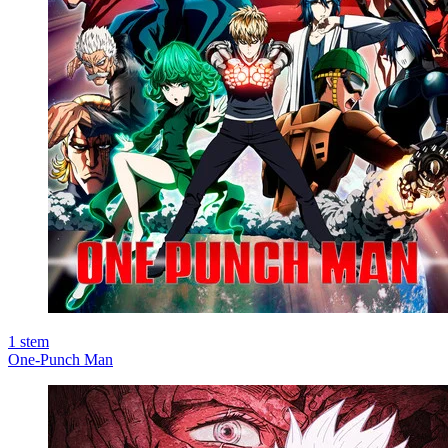
1
stem
One-Punch Man