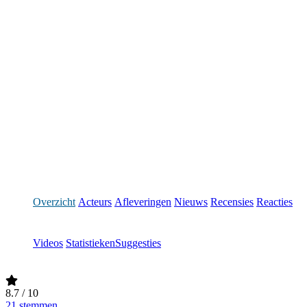
Overzicht
Acteurs
Afleveringen
Nieuws
Recensies
Reacties
Videos
Statistieken
Suggesties
8.7
/ 10
21 stemmen