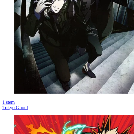
1
stem
Tokyo Ghoul