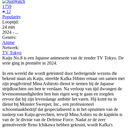
1759
12
Popularity
Looptijd:
24 min
2024
-
...
Genres:
Anime
Netwerk:
TV Tokyo
Kaiju No.8 is een Japanse animeserie van de zender TV Tokyo. De
serie ging in première in 2024.
In een wereld die wordt geteisterd door bedreigende wezens die
bekend staan als Kaiju, streefde Kafka Hibino ernaar om samen met
zijn jeugdvriend Mina Ashiroto dienst te nemen bij de Japanse
strijdkrachten om hen te verslaan. Na verloop van tijd dwongen de
levensomstandigheden hen hun eigen weg te gaan en zorgden
ervoor dat hij zijn levenslange ambitie liet varen. Hij komt nu in
dienst bij Monster Sweeper, Inc., een professioneel
schoonmaakbedrijf dat gespecialiseerd is in het opruimen van de
nasleep van Kaiju-gevechten, terwijl Mina Ashiro nu de kapitein is
van de 3e divisie van de Defense Force. Nadat ze de zeer
gemotiveerde Reno Ichikawa hebben gekruist, wordt Kafka's