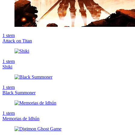
1
stem
Attack on Titan
1
stem
Shiki
1
stem
Black Summoner
1
stem
Memorias de Idhún