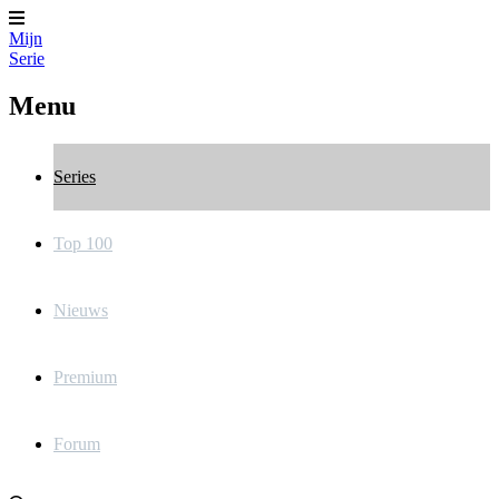
Mijn
Serie
Menu
Series
Top 100
Nieuws
Premium
Forum