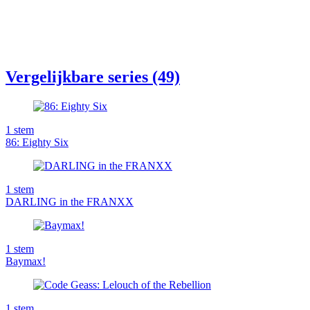
Vergelijkbare series (49)
1
stem
86: Eighty Six
1
stem
DARLING in the FRANXX
1
stem
Baymax!
1
stem