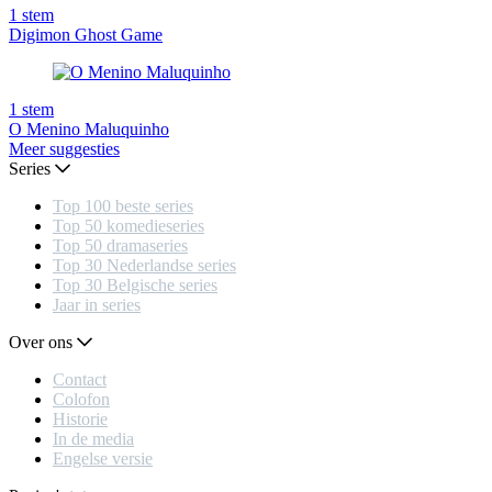
1
stem
Digimon Ghost Game
1
stem
O Menino Maluquinho
Meer suggesties
Series
Top 100 beste series
Top 50 komedieseries
Top 50 dramaseries
Top 30 Nederlandse series
Top 30 Belgische series
Jaar in series
Over ons
Contact
Colofon
Historie
In de media
Engelse versie