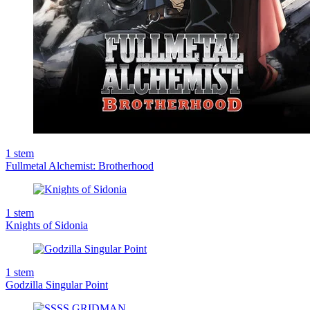
1
stem
Fullmetal Alchemist: Brotherhood
1
stem
Knights of Sidonia
1
stem
Godzilla Singular Point