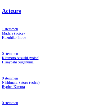
Acteurs
1 stemmen
Madara (voice)
Kazuhiko Inoue
0 stemmen
Kitamoto Atsushi (voice)
Hisayoshi Suganuma
0 stemmen
Nishimura Satoru (voice)
Ryohei Kimura
0 stemmen