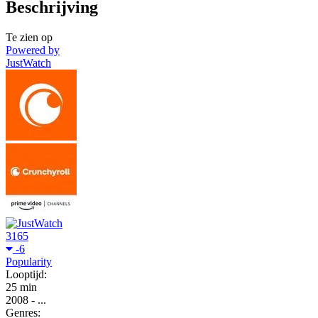
Beschrijving
Te zien op
Powered by
JustWatch
3165
-6
Popularity
Looptijd:
25 min
2008
-
...
Genres: