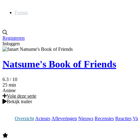
Forum
Registreren
Inloggen
Natsume's Book of Friends
6.3
/ 10
25 min
Anime
Volg deze serie
Bekijk trailer
Overzicht
Acteurs
Afleveringen
Nieuws
Recensies
Reacties
Vi