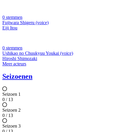
0 stemmen
Fujiwara Shigeru (voice)
Eiji Itou
0 stemmen
Ushikao no Chuukyuu Youkai (voice)
Hiroshi Shimozaki
Meer acteurs
Seizoenen
Seizoen 1
0 / 13
Seizoen 2
0 / 13
Seizoen 3
0 / 13