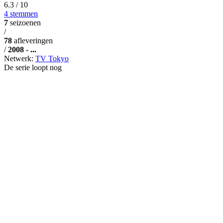
6.3
/ 10
4 stemmen
7
seizoenen
/
78
afleveringen
/
2008 - ...
Netwerk:
TV Tokyo
De serie loopt nog