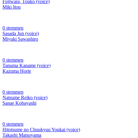
Fujiwara, Touko (voice)
Miki Itou
0 stemmen
Sasada Jun (voice)
Miyuki Sawashiro
0 stemmen
Tanuma Kaname (voice)
Kazuma Horie
0 stemmen
Natsume Reiko (voice)
Sanae Kobayashi
0 stemmen
Hitotsume no Chuukyuu Youkai (voice)
Takashi Matsuyama