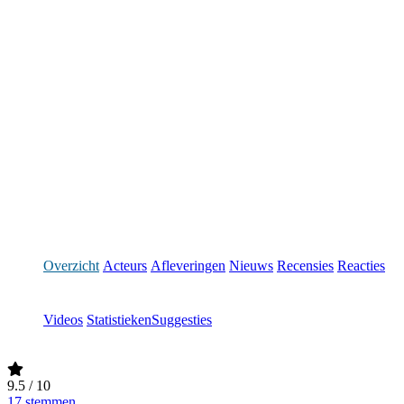
Overzicht
Acteurs
Afleveringen
Nieuws
Recensies
Reacties
Videos
Statistieken
Suggesties
9.5
/ 10
17 stemmen