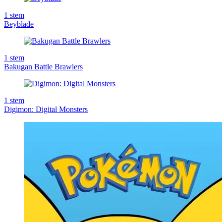
1
stem
Beyblade
1
stem
Bakugan Battle Brawlers
1
stem
Digimon: Digital Monsters