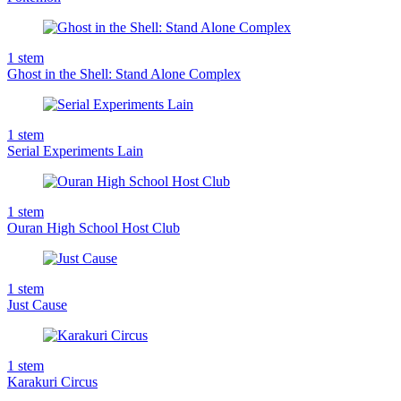
1
stem
Ghost in the Shell: Stand Alone Complex
1
stem
Serial Experiments Lain
1
stem
Ouran High School Host Club
1
stem
Just Cause
1
stem
Karakuri Circus