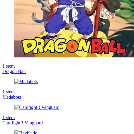
1
stem
Dragon Ball
1
stem
Medabots
1
stem
Cardfight!! Vanguard