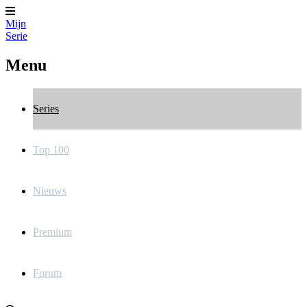
Mijn
Serie
Menu
Series
Top 100
Nieuws
Premium
Forum