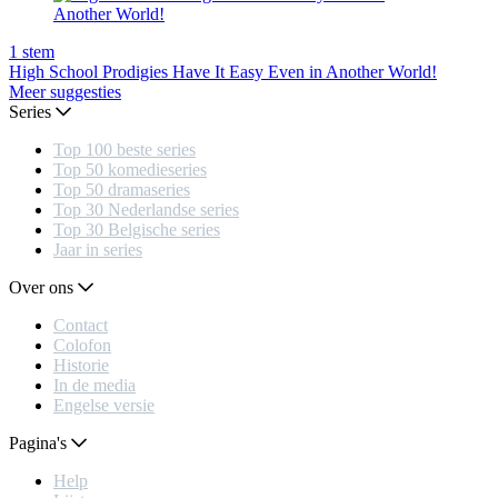
1
stem
High School Prodigies Have It Easy Even in Another World!
Meer suggesties
Series
Top 100 beste series
Top 50 komedieseries
Top 50 dramaseries
Top 30 Nederlandse series
Top 30 Belgische series
Jaar in series
Over ons
Contact
Colofon
Historie
In de media
Engelse versie
Pagina's
Help