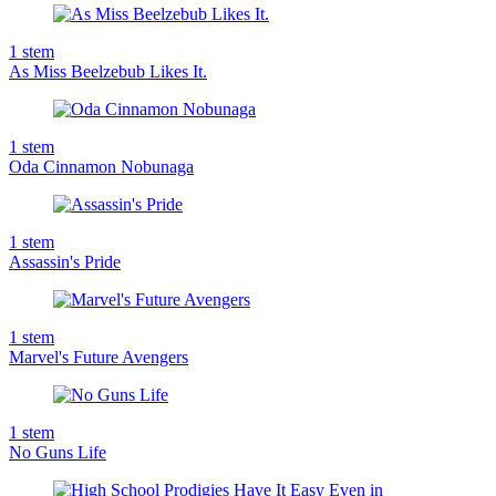
1
stem
As Miss Beelzebub Likes It.
1
stem
Oda Cinnamon Nobunaga
1
stem
Assassin's Pride
1
stem
Marvel's Future Avengers
1
stem
No Guns Life