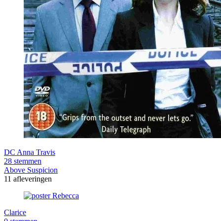
DC Anna Travis
28 stemmen
Above Suspicion
11 afleveringen
Clarice