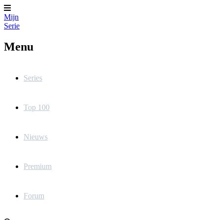
Mijn
Serie
Menu
Series
Top 100
Nieuws
Premium
Forum