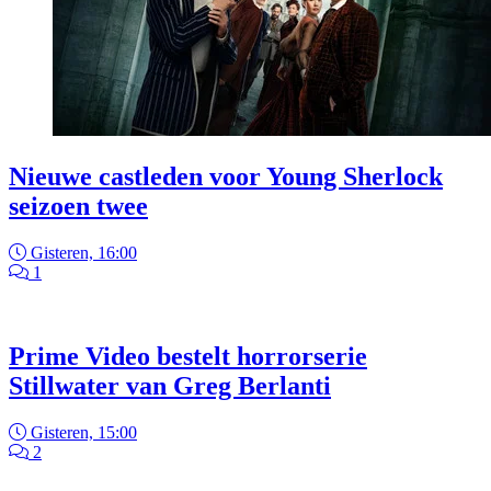
Nieuwe castleden voor Young Sherlock
seizoen twee
Gisteren, 16:00
1
Prime Video bestelt horrorserie
Stillwater van Greg Berlanti
Gisteren, 15:00
2