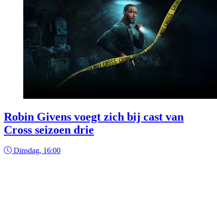
Robin Givens voegt zich bij cast van
Cross seizoen drie
Dinsdag, 16:00