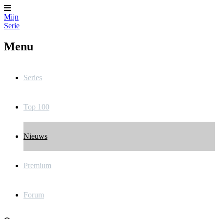
Mijn
Serie
Menu
Series
Top 100
Nieuws
Premium
Forum