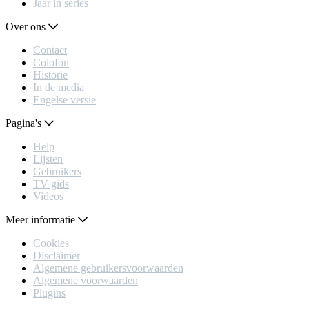
Jaar in series
Over ons
Contact
Colofon
Historie
In de media
Engelse versie
Pagina's
Help
Lijsten
Gebruikers
TV gids
Videos
Meer informatie
Cookies
Disclaimer
Algemene gebruikersvoorwaarden
Algemene voorwaarden
Plugins