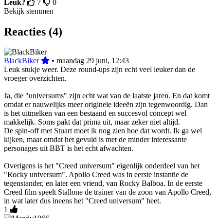
Leuk?
7
0
Bekijk stemmen
Reacties (4)
BlackBiker
•
maandag 29 juni, 12:43
Leuk stukje weer. Deze round-ups zijn echt veel leuker dan de
vroeger overzichten.
Ja, die "universums" zijn echt wat van de laatste jaren. En dat komt
omdat er nauwelijks meer originele ideeën zijn tegenwoordig. Dan
is het uitmelken van een bestaand en succesvol concept wel
makkelijk. Soms pakt dat prima uit, maar zeker niet altijd.
De spin-off met Stuart moet ik nog zien hoe dat wordt. Ik ga wel
kijken, maar omdat het gevuld is met de minder interessante
personages uit BBT is het echt afwachten.
Overigens is het "Creed universum" eigenlijk onderdeel van het
"Rocky universum". Apollo Creed was in eerste instantie de
tegenstander, en later een vriend, van Rocky Balboa. In de eerste
Creed film speelt Stallone de trainer van de zoon van Apollo Creed,
in wat later dus ineens het "Creed universum" heet.
1