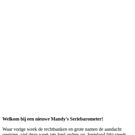
Welkom bij een nieuwe Mandy's Seriebarometer!
Waar vorige week de rechtbanken en grote namen de aandacht
opeisten, viel deze week iets heel anders op. Serieland lijkt steeds