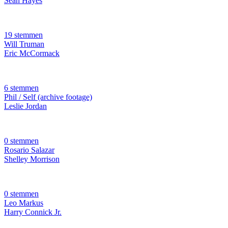
Sean Hayes
19 stemmen
Will Truman
Eric McCormack
6 stemmen
Phil / Self (archive footage)
Leslie Jordan
0 stemmen
Rosario Salazar
Shelley Morrison
0 stemmen
Leo Markus
Harry Connick Jr.