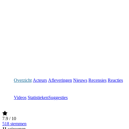
Overzicht
Acteurs
Afleveringen
Nieuws
Recensies
Reacties
Videos
Statistieken
Suggesties
7.9
/ 10
518 stemmen
11
seizoenen