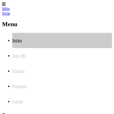
Mijn
Serie
Menu
Series
Top 100
Nieuws
Premium
Forum