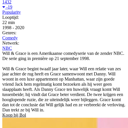
1432
-19
Popularity
Looptijd:
22 min
1998
-
2020
Genres:
Comedy
Netwerk:
NBC
Will & Grace is een Amerikaanse comedyserie van de zender NBC.
De serie ging in première op 21 september 1998.
Will & Grace begint twaalf jaar later, waar Will een relatie van zes
jaar achter de rug heeft en Grace samenwoont met Danny. Will
woont in een luxe appartement op Manhattan, waar zijn goede
vriend Jack hem regelmatig komt bezoeken als hij weer geen
slaapplaats heeft. Als Danny Grace ten huwelijk vraagt komt Will
tussenbeide; hij vindt dat Grace beter verdient. De twee krijgen een
hooglopende ruzie, die ze uiteindelijk weer bijleggen. Grace komt
dan tot de conclusie dat Will gelijk had en ze verbreekt de verloving.
Dan trekt ze bij Will in.
Koop bij Bol