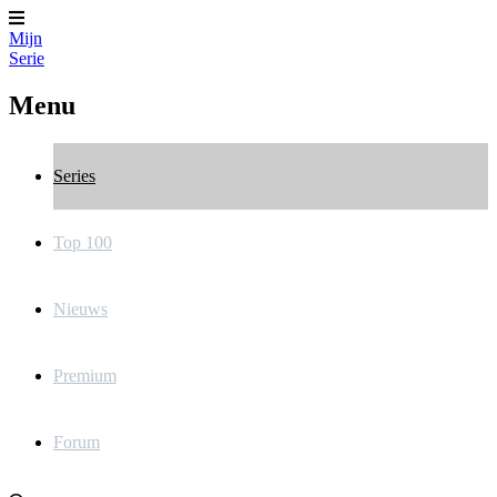
Mijn
Serie
Menu
Series
Top 100
Nieuws
Premium
Forum