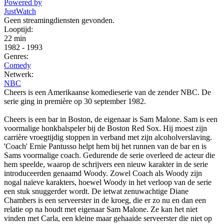
Powered by
JustWatch
Geen streamingdiensten gevonden.
Looptijd:
22 min
1982
-
1993
Genres:
Comedy
Netwerk:
NBC
Cheers is een Amerikaanse komedieserie van de zender NBC. De
serie ging in première op 30 september 1982.
Cheers is een bar in Boston, de eigenaar is Sam Malone. Sam is een
voormalige honkbalspeler bij de Boston Red Sox. Hij moest zijn
carrière vroegtijdig stoppen in verband met zijn alcoholverslaving.
'Coach' Ernie Pantusso helpt hem bij het runnen van de bar en is
Sams voormalige coach. Gedurende de serie overleed de acteur die
hem speelde, waarop de schrijvers een nieuw karakter in de serie
introduceerden genaamd Woody. Zowel Coach als Woody zijn
nogal naïeve karakters, hoewel Woody in het verloop van de serie
een stuk snuggerder wordt. De ietwat zenuwachtige Diane
Chambers is een serveerster in de kroeg, die er zo nu en dan een
relatie op na houdt met eigenaar Sam Malone. Ze kan het niet
vinden met Carla, een kleine maar gehaaide serveerster die niet op