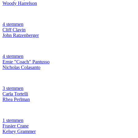
Woody Harrelson
4 stemmen
Cliff Clavin
John Ratzenberger
4 stemmen
Ernie "Coach" Pantusso
Nicholas Colasanto
3 stemmen
Carla Tortelli
Rhea Perlman
1 stemmen
Frasier Crane
Kelsey Grammer