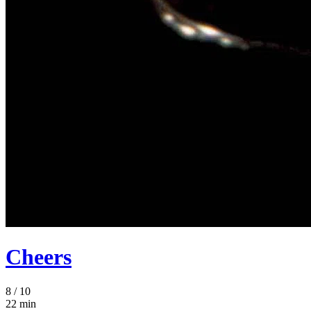
Cheers
8
/ 10
22 min