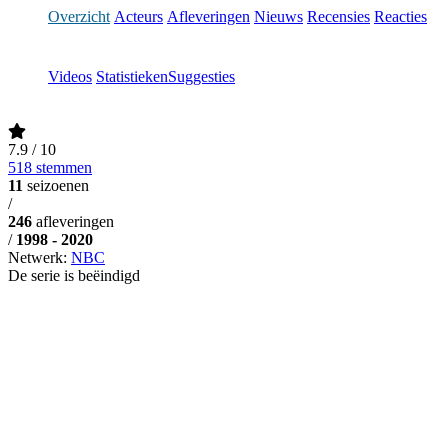
Overzicht
Acteurs
Afleveringen
Nieuws
Recensies
Reacties
Videos
Statistieken
Suggesties
7.9
/ 10
518 stemmen
11
seizoenen
/
246
afleveringen
/
1998 - 2020
Netwerk:
NBC
De serie is beëindigd