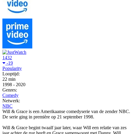
1432
-19
Popularity
Looptijd:
22 min
1998
-
2020
Genres:
Comedy
Netwerk:
NBC
Will & Grace is een Amerikaanse comedyserie van de zender NBC.
De serie ging in première op 21 september 1998.
Will & Grace begint twaalf jaar later, waar Will een relatie van zes
jaar achter de rug heeft en Grace samenwoont met Danny. Will