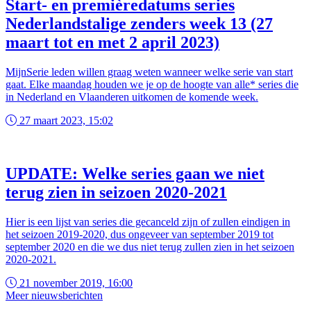
Start- en premièredatums series
Nederlandstalige zenders week 13 (27
maart tot en met 2 april 2023)
MijnSerie leden willen graag weten wanneer welke serie van start
gaat. Elke maandag houden we je op de hoogte van alle* series die
in Nederland en Vlaanderen uitkomen de komende week.
27 maart 2023, 15:02
UPDATE: Welke series gaan we niet
terug zien in seizoen 2020-2021
Hier is een lijst van series die gecanceld zijn of zullen eindigen in
het seizoen 2019-2020, dus ongeveer van september 2019 tot
september 2020 en die we dus niet terug zullen zien in het seizoen
2020-2021.
21 november 2019, 16:00
Meer nieuwsberichten