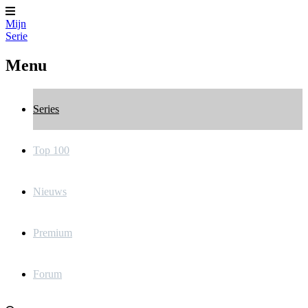
Mijn
Serie
Menu
Series
Top 100
Nieuws
Premium
Forum