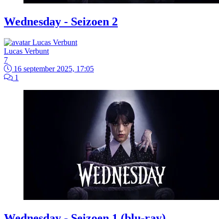
Wednesday - Seizoen 2
Lucas Verbunt
7
16 september 2025, 17:05
1
Wednesday - Seizoen 1 (blu-ray)