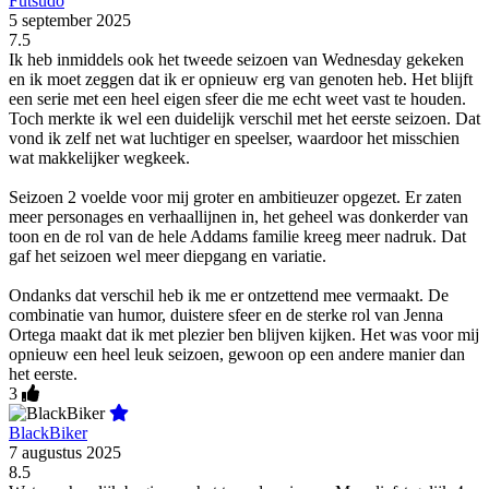
Futsudo
5 september 2025
7.5
Ik heb inmiddels ook het tweede seizoen van Wednesday gekeken
en ik moet zeggen dat ik er opnieuw erg van genoten heb. Het blijft
een serie met een heel eigen sfeer die me echt weet vast te houden.
Toch merkte ik wel een duidelijk verschil met het eerste seizoen. Dat
vond ik zelf net wat luchtiger en speelser, waardoor het misschien
wat makkelijker wegkeek.
Seizoen 2 voelde voor mij groter en ambitieuzer opgezet. Er zaten
meer personages en verhaallijnen in, het geheel was donkerder van
toon en de rol van de hele Addams familie kreeg meer nadruk. Dat
gaf het seizoen wel meer diepgang en variatie.
Ondanks dat verschil heb ik me er ontzettend mee vermaakt. De
combinatie van humor, duistere sfeer en de sterke rol van Jenna
Ortega maakt dat ik met plezier ben blijven kijken. Het was voor mij
opnieuw een heel leuk seizoen, gewoon op een andere manier dan
het eerste.
3
BlackBiker
7 augustus 2025
8.5