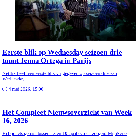
Eerste blik op Wednesday seizoen drie
toont Jenna Ortega in Parijs
Netflix heeft een eerste blik vrijgegeven op seizoen drie van
Wednesday.
4 mei 2026, 15:00
Het Compleet Nieuwsoverzicht van Week
16, 2026
Heb je iets gemist tussen 13 en 19 april? Geen zorgen! MijnSerie