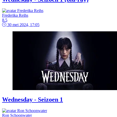
Frederika Reihs
8.5
30 mei 2024, 17:05
Wednesday - Seizoen 1
Ron Schoonwater