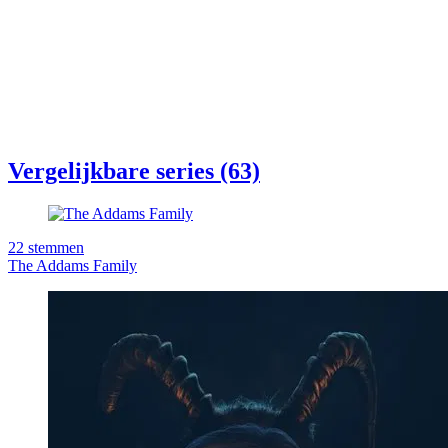
Vergelijkbare series (63)
22
stemmen
The Addams Family