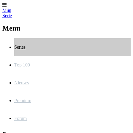
Mijn
Serie
Menu
Series
Top 100
Nieuws
Premium
Forum