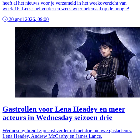
heeft al het nieuws voor je verzameld in het weekoverzicht van
week 16. Lees snel verder en wees weer helemaal op de hoogte!
20 april 2026, 09:00
Gastrollen voor Lena Headey en meer
acteurs in Wednesday seizoen drie
Wednesday breidt zijn cast verder uit met drie nieuwe gastacteurs:
Lena Headey, Andrew McCarthy en James Lance.