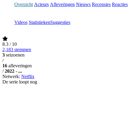
Overzicht
Acteurs
Afleveringen
Nieuws
Recensies
Reacties
Videos
Statistieken
Suggesties
8.3
/ 10
2,183 stemmen
3
seizoenen
/
16
afleveringen
/
2022 - ...
Netwerk:
Netflix
De serie loopt nog