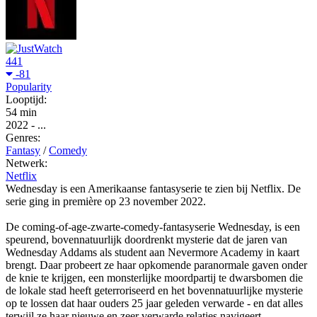
441
-81
Popularity
Looptijd:
54 min
2022
-
...
Genres:
Fantasy
/
Comedy
Netwerk:
Netflix
Wednesday is een Amerikaanse fantasyserie te zien bij Netflix. De
serie ging in première op 23 november 2022.
De coming-of-age-zwarte-comedy-fantasyserie Wednesday, is een
speurend, bovennatuurlijk doordrenkt mysterie dat de jaren van
Wednesday Addams als student aan Nevermore Academy in kaart
brengt. Daar probeert ze haar opkomende paranormale gaven onder
de knie te krijgen, een monsterlijke moordpartij te dwarsbomen die
de lokale stad heeft geterroriseerd en het bovennatuurlijke mysterie
op te lossen dat haar ouders 25 jaar geleden verwarde - en dat alles
terwijl ze haar nieuwe en zeer verwarde relaties navigeert.