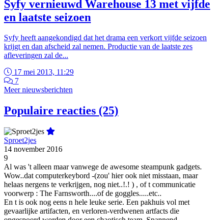
Syfy vernieuwd Warehouse 13 met vijfde
en laatste seizoen
Syfy heeft aangekondigd dat het drama een verkort vijfde seizoen
krijgt en dan afscheid zal nemen. Productie van de laatste zes
afleveringen zal de...
17 mei 2013, 11:29
7
Meer nieuwsberichten
Populaire reacties (25)
Sproet2jes
14 november 2016
9
Al was 't alleen maar vanwege de awesome steampunk gadgets.
Wow..dat computerkeybord -(zou' hier ook niet misstaan, maar
helaas nergens te verkrijgen, nog niet..!.! ) , of t communicatie
voorwerp : The Farnsworth....of de goggles.....etc..
En t is ook nog eens n hele leuke serie. Een pakhuis vol met
gevaarlijke artifacten, en verloren-verdwenen artfacts die
opgespoord worden door een chaotisch team. Spannend,