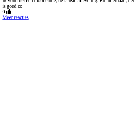
Ik vond het een mooi einde, de laatste aflevering. En inderdaad, het
is goed zo.
0
Meer reacties