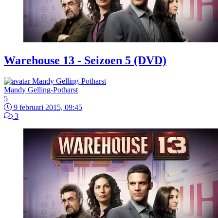
Warehouse 13 - Seizoen 5 (DVD)
Mandy Gelling-Potharst
5
9 februari 2015, 09:45
3