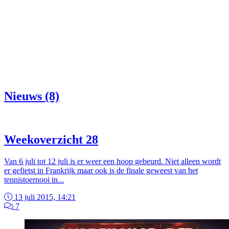
Nieuws (8)
Weekoverzicht 28
Van 6 juli tot 12 juli is er weer een hoop gebeurd. Niet alleen wordt
er gefietst in Frankrijk maar ook is de finale geweest van het
tennistoernooi in...
13 juli 2015, 14:21
7