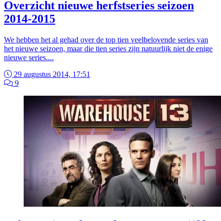
Overzicht nieuwe herfstseries seizoen
2014-2015
We hebben het al gehad over de top tien veelbelovende series van
het nieuwe seizoen, maar die tien series zijn natuurlijk niet de enige
nieuwe series....
29 augustus 2014, 17:51
9