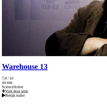
Warehouse 13
7.8
/ 10
44 min
Sciencefiction
Volg deze serie
Bekijk trailer