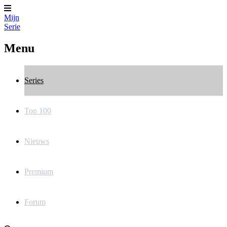
Mijn
Serie
Menu
Series
Top 100
Nieuws
Premium
Forum