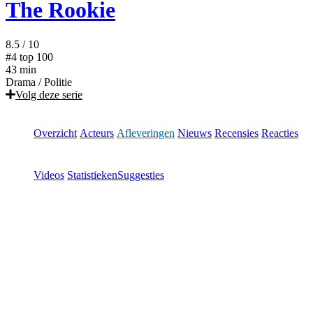
The Rookie
8.5
/ 10
#4
top 100
43 min
Drama
/
Politie
Volg deze serie
Overzicht
Acteurs
Afleveringen
Nieuws
Recensies
Reacties
Videos
Statistieken
Suggesties