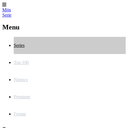
Mijn
Serie
Menu
Series
Top 100
Nieuws
Premium
Forum