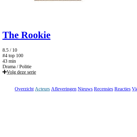
The Rookie
8.5
/ 10
#4
top 100
43 min
Drama
/
Politie
Volg deze serie
Overzicht
Acteurs
Afleveringen
Nieuws
Recensies
Reacties
Vi