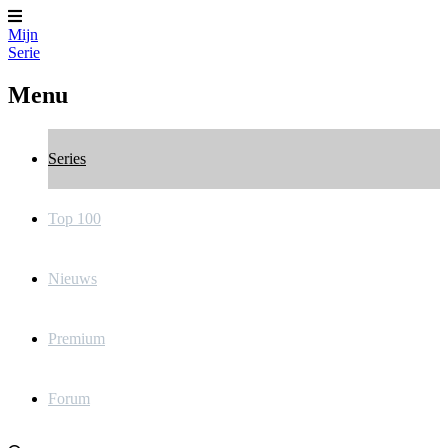
Mijn
Serie
Menu
Series
Top 100
Nieuws
Premium
Forum