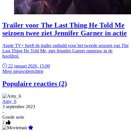
Trailer voor The Last Thing He Told Me
seizoen twee ziet Jennifer Garner in actie
Apple TV+ heeft de trailer onthuld voor het tweede seizoen van The
Last Thing He Told Me, met Jennifer Garner opnieuw in de
hoofdrol.
22 januari 2026, 15:00
Meer nieuwsberichten
Populaire reacties (2)
Amy_6
3 september 2023
-
Goede serie
2