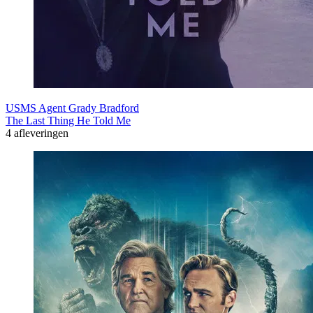
USMS Agent Grady Bradford
The Last Thing He Told Me
4 afleveringen