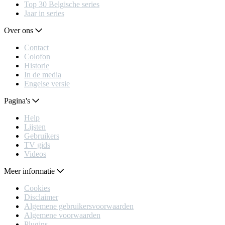
Top 30 Belgische series
Jaar in series
Over ons
Contact
Colofon
Historie
In de media
Engelse versie
Pagina's
Help
Lijsten
Gebruikers
TV gids
Videos
Meer informatie
Cookies
Disclaimer
Algemene gebruikersvoorwaarden
Algemene voorwaarden
Plugins