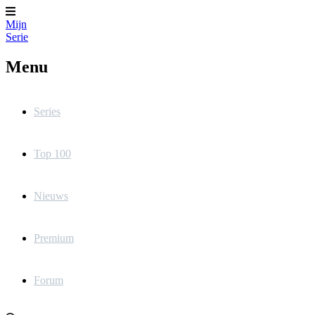
Mijn
Serie
Menu
Series
Top 100
Nieuws
Premium
Forum