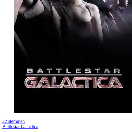
22
stemmen
Battlestar Galactica