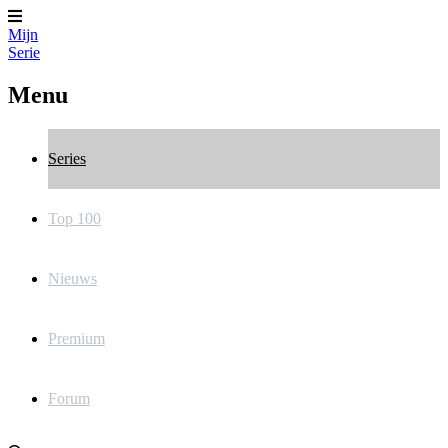
Mijn
Serie
Menu
Series
Top 100
Nieuws
Premium
Forum