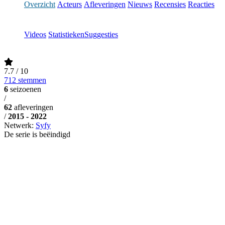
Overzicht
Acteurs
Afleveringen
Nieuws
Recensies
Reacties
Videos
Statistieken
Suggesties
7.7
/ 10
712 stemmen
6
seizoenen
/
62
afleveringen
/
2015 - 2022
Netwerk:
Syfy
De serie is beëindigd