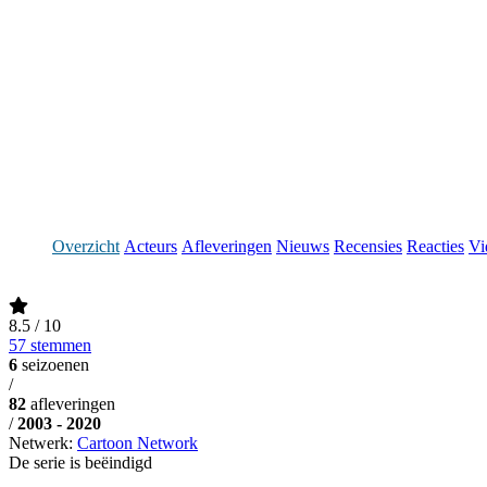
Overzicht
Acteurs
Afleveringen
Nieuws
Recensies
Reacties
Vi
8.5
/ 10
57 stemmen
6
seizoenen
/
82
afleveringen
/
2003 - 2020
Netwerk:
Cartoon Network
De serie is beëindigd