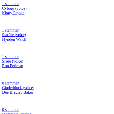
1 stemmen
Cyborg (voice)
Khary Payton
1 stemmen
Starfire (voice)
Hynden Walch
1 stemmen
Slade (voice)
Ron Perlman
0 stemmen
Cinderblock (voice)
Dee Bradley Baker
0 stemmen