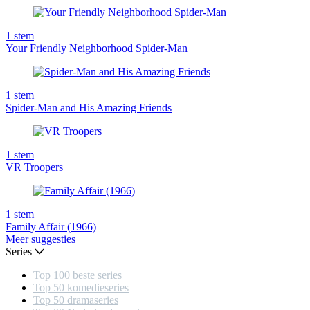
1
stem
Your Friendly Neighborhood Spider-Man
1
stem
Spider-Man and His Amazing Friends
1
stem
VR Troopers
1
stem
Family Affair (1966)
Meer suggesties
Series
Top 100 beste series
Top 50 komedieseries
Top 50 dramaseries