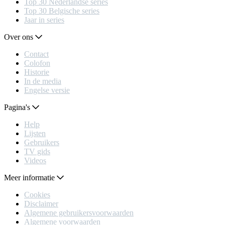
Top 30 Nederlandse series
Top 30 Belgische series
Jaar in series
Over ons
Contact
Colofon
Historie
In de media
Engelse versie
Pagina's
Help
Lijsten
Gebruikers
TV gids
Videos
Meer informatie
Cookies
Disclaimer
Algemene gebruikersvoorwaarden
Algemene voorwaarden