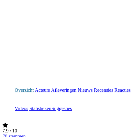
Overzicht
Acteurs
Afleveringen
Nieuws
Recensies
Reacties
Videos
Statistieken
Suggesties
7.9
/ 10
70 stemmen