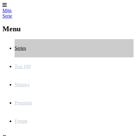
Mijn
Serie
Menu
Series
Top 100
Nieuws
Premium
Forum