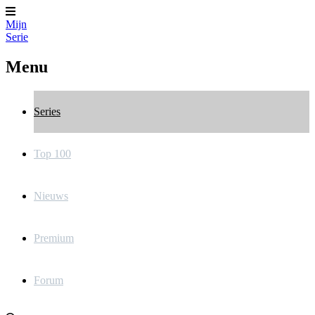
Mijn
Serie
Menu
Series
Top 100
Nieuws
Premium
Forum