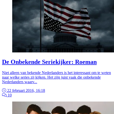
De Onbekende Seriekijker: Roeman
Niet alleen van bekende Nederlanders is het interessant om te weten
naar welke series zij kijken. Het zijn juist vaak die onbekende
Nederlanders waarv...
22 februari 2016, 16:18
10