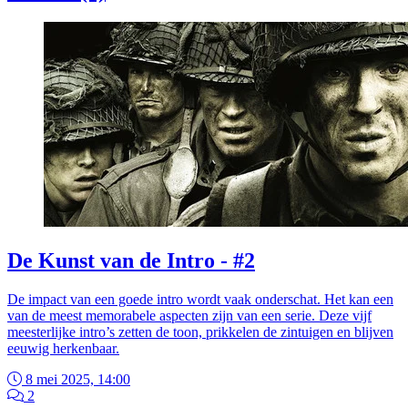
De Kunst van de Intro - #2
De impact van een goede intro wordt vaak onderschat. Het kan een
van de meest memorabele aspecten zijn van een serie. Deze vijf
meesterlijke intro’s zetten de toon, prikkelen de zintuigen en blijven
eeuwig herkenbaar.
8 mei 2025, 14:00
2