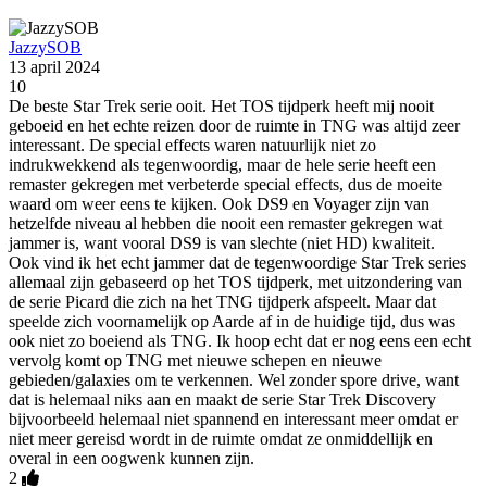
JazzySOB
13 april 2024
10
De beste Star Trek serie ooit. Het TOS tijdperk heeft mij nooit
geboeid en het echte reizen door de ruimte in TNG was altijd zeer
interessant. De special effects waren natuurlijk niet zo
indrukwekkend als tegenwoordig, maar de hele serie heeft een
remaster gekregen met verbeterde special effects, dus de moeite
waard om weer eens te kijken. Ook DS9 en Voyager zijn van
hetzelfde niveau al hebben die nooit een remaster gekregen wat
jammer is, want vooral DS9 is van slechte (niet HD) kwaliteit.
Ook vind ik het echt jammer dat de tegenwoordige Star Trek series
allemaal zijn gebaseerd op het TOS tijdperk, met uitzondering van
de serie Picard die zich na het TNG tijdperk afspeelt. Maar dat
speelde zich voornamelijk op Aarde af in de huidige tijd, dus was
ook niet zo boeiend als TNG. Ik hoop echt dat er nog eens een echt
vervolg komt op TNG met nieuwe schepen en nieuwe
gebieden/galaxies om te verkennen. Wel zonder spore drive, want
dat is helemaal niks aan en maakt de serie Star Trek Discovery
bijvoorbeeld helemaal niet spannend en interessant meer omdat er
niet meer gereisd wordt in de ruimte omdat ze onmiddellijk en
overal in een oogwenk kunnen zijn.
2